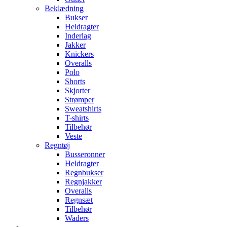
Beklædning
Bukser
Heldragter
Inderlag
Jakker
Knickers
Overalls
Polo
Shorts
Skjorter
Strømper
Sweatshirts
T-shirts
Tilbehør
Veste
Regntøj
Busseronner
Heldragter
Regnbukser
Regnjakker
Overalls
Regnsæt
Tilbehør
Waders