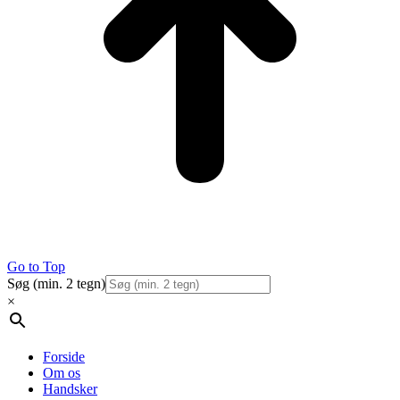
Go to Top
Søg (min. 2 tegn)
×
Forside
Om os
Handsker