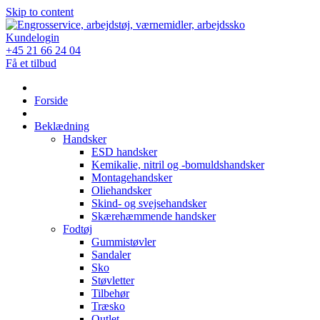
Skip to content
Kundelogin
+45 21 66 24 04
Få et tilbud
Forside
Beklædning
Handsker
ESD handsker
Kemikalie, nitril og -bomuldshandsker
Montagehandsker
Oliehandsker
Skind- og svejsehandsker
Skærehæmmende handsker
Fodtøj
Gummistøvler
Sandaler
Sko
Støvletter
Tilbehør
Træsko
Outlet