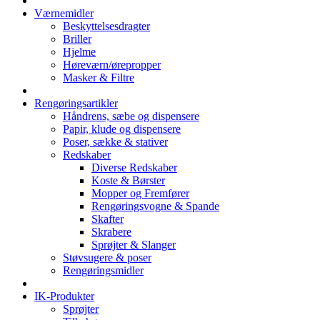
Værnemidler
Beskyttelsesdragter
Briller
Hjelme
Høreværn/ørepropper
Masker & Filtre
Rengøringsartikler
Håndrens, sæbe og dispensere
Papir, klude og dispensere
Poser, sække & stativer
Redskaber
Diverse Redskaber
Koste & Børster
Mopper og Fremfører
Rengøringsvogne & Spande
Skafter
Skrabere
Sprøjter & Slanger
Støvsugere & poser
Rengøringsmidler
IK-Produkter
Sprøjter