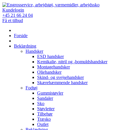
Skip
to
Kundelogin
content
+45 21 66 24 04
Få et tilbud
Forside
Beklædning
Handsker
ESD handsker
Kemikalie, nitril og -bomuldshandsker
Montagehandsker
Oliehandsker
Skind- og svejsehandsker
Skærehæmmende handsker
Fodtøj
Gummistøvler
Sandaler
Sko
Støvletter
Tilbehør
Træsko
Outlet
Beklædning