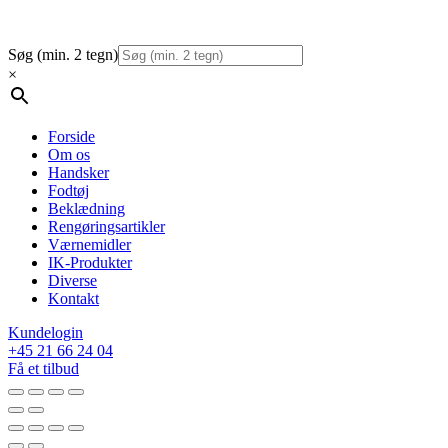
Søg (min. 2 tegn)
×
Forside
Om os
Handsker
Fodtøj
Beklædning
Rengøringsartikler
Værnemidler
IK-Produkter
Diverse
Kontakt
Kundelogin
+45 21 66 24 04
Få et tilbud