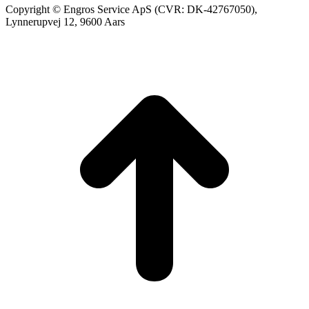
Copyright © Engros Service ApS (CVR: DK-42767050),
Lynnerupvej 12, 9600 Aars
t
T