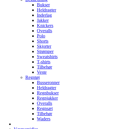
Bukser
Heldragter
Inderlag
Jakker
Knickers
Overalls
Polo
Shorts
Skjorter
Strømper
Sweatshirts
T-shirts
Tilbehør
Veste
Regntøj
Busseronner
Heldragter
Regnbukser
Regnjakker
Overalls
Regnsæt
Tilbehør
Waders