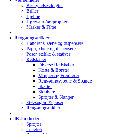
Værnemidler
Beskyttelsesdragter
Briller
Hjelme
Høreværn/ørepropper
Masker & Filtre
Rengøringsartikler
Håndrens, sæbe og dispensere
Papir, klude og dispensere
Poser, sække & stativer
Redskaber
Diverse Redskaber
Koste & Børster
Mopper og Fremfører
Rengøringsvogne & Spande
Skafter
Skrabere
Sprøjter & Slanger
Støvsugere & poser
Rengøringsmidler
IK-Produkter
Sprøjter
Tilbehør