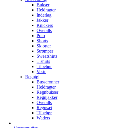
Bukser
Heldragter
Inderlag
Jakker
Knickers
Overalls
Polo
Shorts
Skjorter
Strømper
Sweatshirts
T-shirts
Tilbehør
Veste
Regntøj
Busseronner
Heldragter
Regnbukser
Regnjakker
Overalls
Regnsæt
Tilbehør
Waders