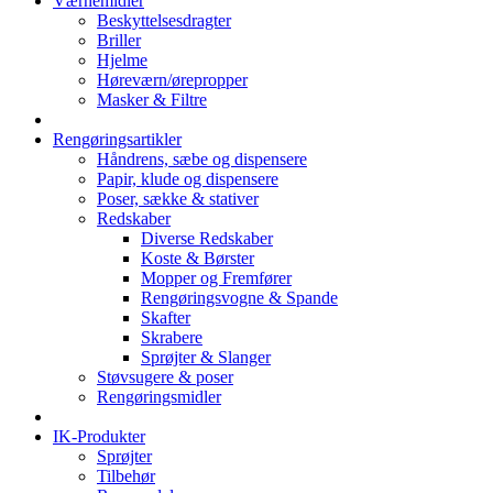
Værnemidler
Beskyttelsesdragter
Briller
Hjelme
Høreværn/ørepropper
Masker & Filtre
Rengøringsartikler
Håndrens, sæbe og dispensere
Papir, klude og dispensere
Poser, sække & stativer
Redskaber
Diverse Redskaber
Koste & Børster
Mopper og Fremfører
Rengøringsvogne & Spande
Skafter
Skrabere
Sprøjter & Slanger
Støvsugere & poser
Rengøringsmidler
IK-Produkter
Sprøjter
Tilbehør