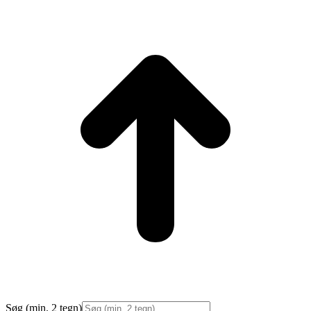
t
T
Søg (min. 2 tegn)