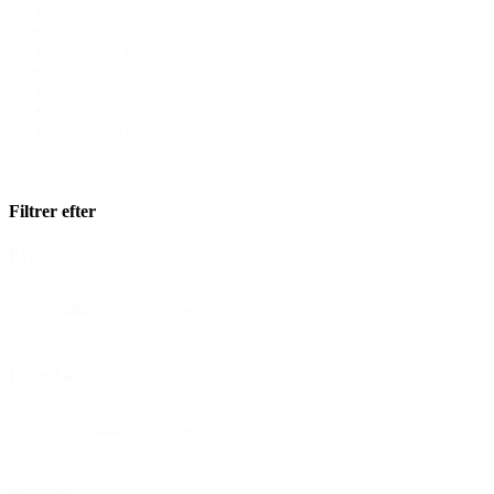
Sko
(173)
Støvletter
(99)
Tilbehør
(47)
Gummistøvler
(40)
Træsko
(35)
Sandaler
(23)
Outlet
(14)
Filtrer efter
Brands
Brands
Brands
Egenskaber
Egenskaber
Egenskaber