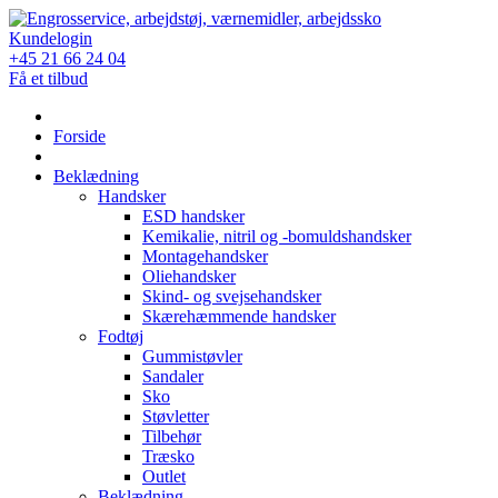
Skip
to
Kundelogin
content
+45 21 66 24 04
Få et tilbud
Forside
Beklædning
Handsker
ESD handsker
Kemikalie, nitril og -bomuldshandsker
Montagehandsker
Oliehandsker
Skind- og svejsehandsker
Skærehæmmende handsker
Fodtøj
Gummistøvler
Sandaler
Sko
Støvletter
Tilbehør
Træsko
Outlet
Beklædning