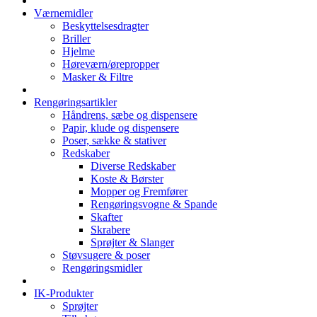
Værnemidler
Beskyttelsesdragter
Briller
Hjelme
Høreværn/ørepropper
Masker & Filtre
Rengøringsartikler
Håndrens, sæbe og dispensere
Papir, klude og dispensere
Poser, sække & stativer
Redskaber
Diverse Redskaber
Koste & Børster
Mopper og Fremfører
Rengøringsvogne & Spande
Skafter
Skrabere
Sprøjter & Slanger
Støvsugere & poser
Rengøringsmidler
IK-Produkter
Sprøjter