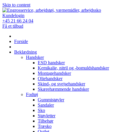
Skip to content
Kundelogin
+45 21 66 24 04
Få et tilbud
Forside
Beklædning
Handsker
ESD handsker
Kemikalie, nitril og -bomuldshandsker
Montagehandsker
Oliehandsker
Skind- og svejsehandsker
Skærehæmmende handsker
Fodtøj
Gummistøvler
Sandaler
Sko
Støvletter
Tilbehør
Træsko
Outlet