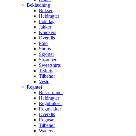
Beklædning
Bukser
Heldragter
Inderlag
Jakker
Knickers
Overalls
Polo
Shorts
Skjorter
Strømper
Sweatshirts
T-shirts
Tilbehør
Veste
Regntøj
Busseronner
Heldragter
Regnbukser
Regnjakker
Overalls
Regnsæt
Tilbehør
Waders