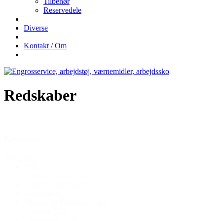
Tilbehør
Reservedele
Diverse
Kontakt / Om
Redskaber
Kategorier
Kategorier
Alle
Koste & Børster
(128)
Diverse Redskaber
(79)
Skafter
(45)
Mopper og Fremfører
(40)
Skrabere
(32)
Skumudstyr
(14)