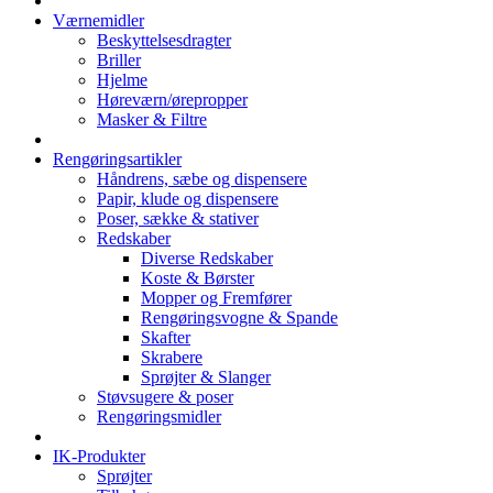
Værnemidler
Beskyttelsesdragter
Briller
Hjelme
Høreværn/ørepropper
Masker & Filtre
Rengøringsartikler
Håndrens, sæbe og dispensere
Papir, klude og dispensere
Poser, sække & stativer
Redskaber
Diverse Redskaber
Koste & Børster
Mopper og Fremfører
Rengøringsvogne & Spande
Skafter
Skrabere
Sprøjter & Slanger
Støvsugere & poser
Rengøringsmidler
IK-Produkter
Sprøjter