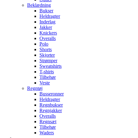
Beklædning
Bukser
Heldragter
Inderlag
Jakker
Knickers
Overalls
Polo
Shorts
Skjorter
Strømper
Sweatshirts
T-shirts
Tilbehør
Veste
Regntøj
Busseronner
Heldragter
Regnbukser
Regnjakker
Overalls
Regnsæt
Tilbehør
Waders