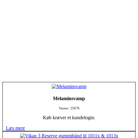
Tilbehør
(7)
Rengøringsvogne & Spande
(5)
Sprøjter & Slanger
(5)
Brands
Brands
Alle
Vikan
Melaminsvamp
Varenr: 25676
Køb kræver et kundelogin.
Læs mere