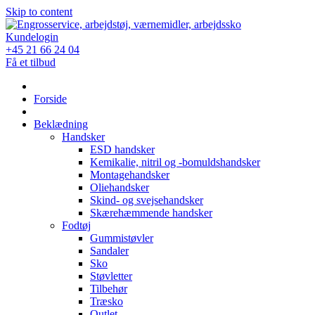
Skip to content
Kundelogin
+45 21 66 24 04
Få et tilbud
Forside
Beklædning
Handsker
ESD handsker
Kemikalie, nitril og -bomuldshandsker
Montagehandsker
Oliehandsker
Skind- og svejsehandsker
Skærehæmmende handsker
Fodtøj
Gummistøvler
Sandaler
Sko
Støvletter
Tilbehør
Træsko
Outlet