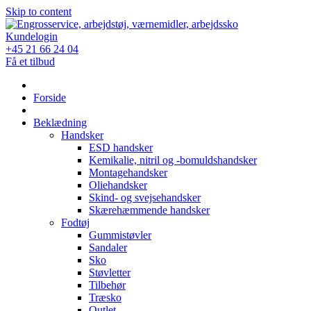
Skip to content
Kundelogin
+45 21 66 24 04
Få et tilbud
Forside
Beklædning
Handsker
ESD handsker
Kemikalie, nitril og -bomuldshandsker
Montagehandsker
Oliehandsker
Skind- og svejsehandsker
Skærehæmmende handsker
Fodtøj
Gummistøvler
Sandaler
Sko
Støvletter
Tilbehør
Træsko
Outlet