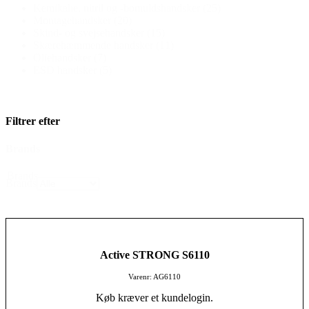
Kemikalie, nitril og -bomuldshandsker
(25)
Montagehandsker
(20)
Skind- og svejsehandsker
(15)
Skærehæmmende handsker
(11)
Oliehandsker
(7)
ESD handsker
(5)
Filtrer efter
Brands
Brands
Brands
Active STRONG S6110
Varenr: AG6110
Køb kræver et kundelogin.