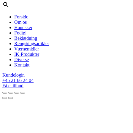
Forside
Om os
Handsker
Fodtøj
Beklædning
Rengøringsartikler
Værnemidler
IK-Produkter
Diverse
Kontakt
Kundelogin
+45 21 66 24 04
Få et tilbud