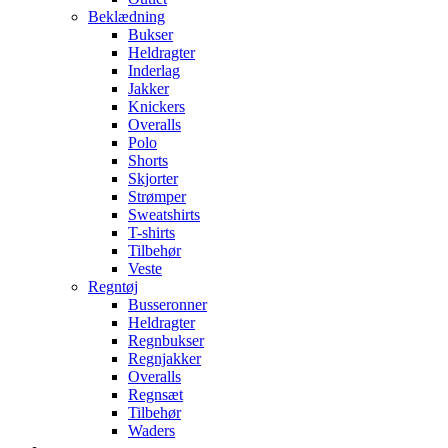
Beklædning
Bukser
Heldragter
Inderlag
Jakker
Knickers
Overalls
Polo
Shorts
Skjorter
Strømper
Sweatshirts
T-shirts
Tilbehør
Veste
Regntøj
Busseronner
Heldragter
Regnbukser
Regnjakker
Overalls
Regnsæt
Tilbehør
Waders