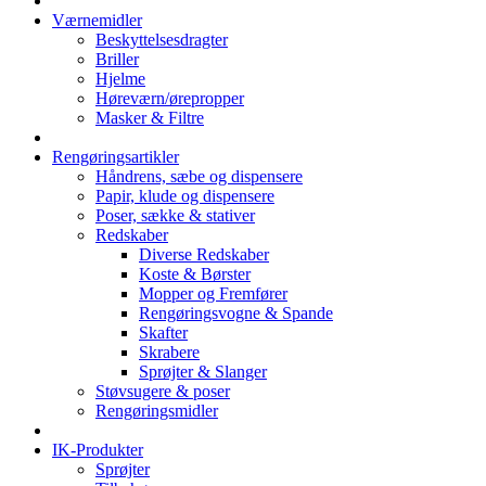
Værnemidler
Beskyttelsesdragter
Briller
Hjelme
Høreværn/ørepropper
Masker & Filtre
Rengøringsartikler
Håndrens, sæbe og dispensere
Papir, klude og dispensere
Poser, sække & stativer
Redskaber
Diverse Redskaber
Koste & Børster
Mopper og Fremfører
Rengøringsvogne & Spande
Skafter
Skrabere
Sprøjter & Slanger
Støvsugere & poser
Rengøringsmidler
IK-Produkter
Sprøjter