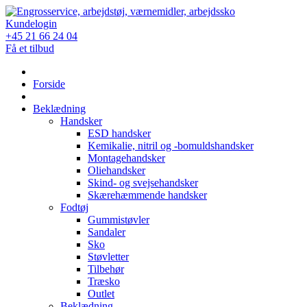
Skip
to
Kundelogin
content
+45 21 66 24 04
Få et tilbud
Forside
Beklædning
Handsker
ESD handsker
Kemikalie, nitril og -bomuldshandsker
Montagehandsker
Oliehandsker
Skind- og svejsehandsker
Skærehæmmende handsker
Fodtøj
Gummistøvler
Sandaler
Sko
Støvletter
Tilbehør
Træsko
Outlet
Beklædning