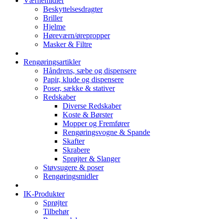
Værnemidler
Beskyttelsesdragter
Briller
Hjelme
Høreværn/ørepropper
Masker & Filtre
Rengøringsartikler
Håndrens, sæbe og dispensere
Papir, klude og dispensere
Poser, sække & stativer
Redskaber
Diverse Redskaber
Koste & Børster
Mopper og Fremfører
Rengøringsvogne & Spande
Skafter
Skrabere
Sprøjter & Slanger
Støvsugere & poser
Rengøringsmidler
IK-Produkter
Sprøjter
Tilbehør