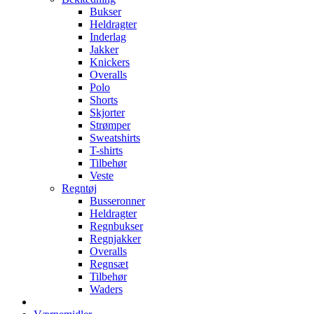
Bukser
Heldragter
Inderlag
Jakker
Knickers
Overalls
Polo
Shorts
Skjorter
Strømper
Sweatshirts
T-shirts
Tilbehør
Veste
Regntøj
Busseronner
Heldragter
Regnbukser
Regnjakker
Overalls
Regnsæt
Tilbehør
Waders