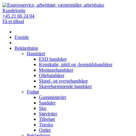
Skip
to
Kundelogin
content
+45 21 66 24 04
Få et tilbud
Forside
Beklædning
Handsker
ESD handsker
Kemikalie, nitril og -bomuldshandsker
Montagehandsker
Oliehandsker
Skind- og svejsehandsker
Skærehæmmende handsker
Fodtøj
Gummistøvler
Sandaler
Sko
Støvletter
Tilbehør
Træsko
Outlet
Beklædning