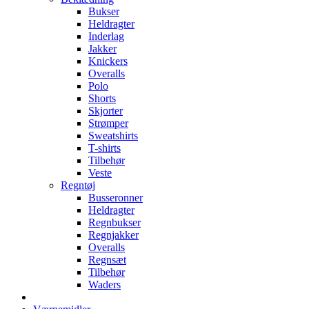
Bukser
Heldragter
Inderlag
Jakker
Knickers
Overalls
Polo
Shorts
Skjorter
Strømper
Sweatshirts
T-shirts
Tilbehør
Veste
Regntøj
Busseronner
Heldragter
Regnbukser
Regnjakker
Overalls
Regnsæt
Tilbehør
Waders