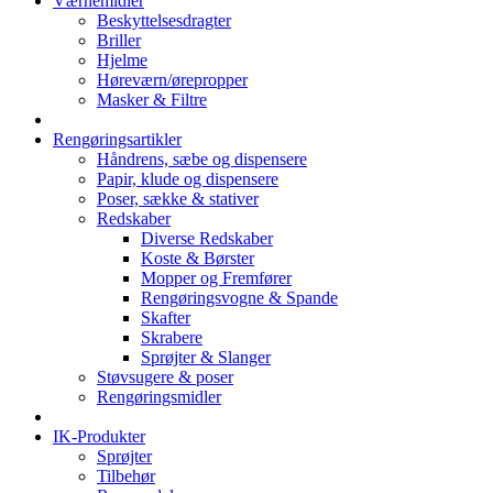
Værnemidler
Beskyttelsesdragter
Briller
Hjelme
Høreværn/ørepropper
Masker & Filtre
Rengøringsartikler
Håndrens, sæbe og dispensere
Papir, klude og dispensere
Poser, sække & stativer
Redskaber
Diverse Redskaber
Koste & Børster
Mopper og Fremfører
Rengøringsvogne & Spande
Skafter
Skrabere
Sprøjter & Slanger
Støvsugere & poser
Rengøringsmidler
IK-Produkter
Sprøjter
Tilbehør