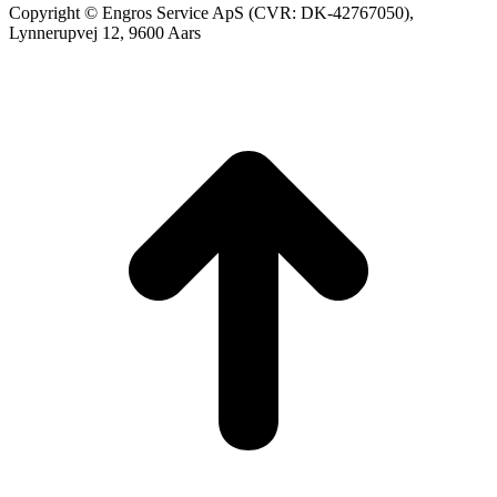
Copyright © Engros Service ApS (CVR: DK-42767050),
Lynnerupvej 12, 9600 Aars
t
T