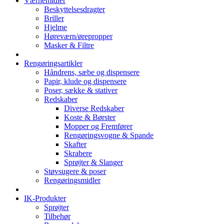
Værnemidler
Beskyttelsesdragter
Briller
Hjelme
Høreværn/ørepropper
Masker & Filtre
Rengøringsartikler
Håndrens, sæbe og dispensere
Papir, klude og dispensere
Poser, sække & stativer
Redskaber
Diverse Redskaber
Koste & Børster
Mopper og Fremfører
Rengøringsvogne & Spande
Skafter
Skrabere
Sprøjter & Slanger
Støvsugere & poser
Rengøringsmidler
IK-Produkter
Sprøjter
Tilbehør