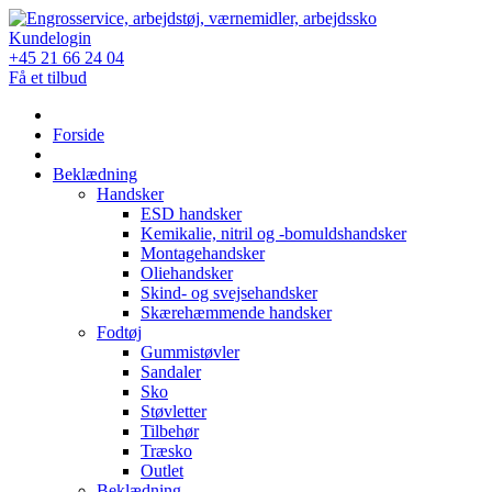
Skip
to
Kundelogin
content
+45 21 66 24 04
Få et tilbud
Forside
Beklædning
Handsker
ESD handsker
Kemikalie, nitril og -bomuldshandsker
Montagehandsker
Oliehandsker
Skind- og svejsehandsker
Skærehæmmende handsker
Fodtøj
Gummistøvler
Sandaler
Sko
Støvletter
Tilbehør
Træsko
Outlet
Beklædning