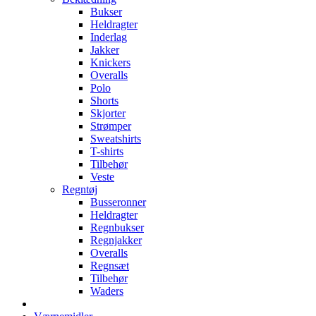
Bukser
Heldragter
Inderlag
Jakker
Knickers
Overalls
Polo
Shorts
Skjorter
Strømper
Sweatshirts
T-shirts
Tilbehør
Veste
Regntøj
Busseronner
Heldragter
Regnbukser
Regnjakker
Overalls
Regnsæt
Tilbehør
Waders