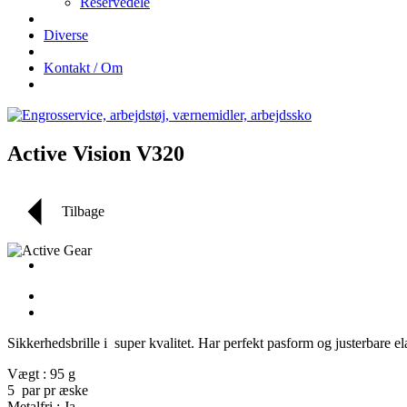
Reservedele
Diverse
Kontakt / Om
Active Vision V320
Tilbage
Sikkerhedsbrille i super kvalitet. Har perfekt pasform og justerbare 
Vægt : 95 g
5 par pr æske
Metalfri : Ja