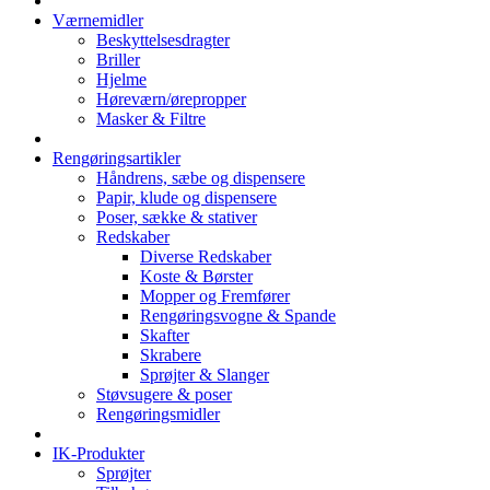
Værnemidler
Beskyttelsesdragter
Briller
Hjelme
Høreværn/ørepropper
Masker & Filtre
Rengøringsartikler
Håndrens, sæbe og dispensere
Papir, klude og dispensere
Poser, sække & stativer
Redskaber
Diverse Redskaber
Koste & Børster
Mopper og Fremfører
Rengøringsvogne & Spande
Skafter
Skrabere
Sprøjter & Slanger
Støvsugere & poser
Rengøringsmidler
IK-Produkter
Sprøjter