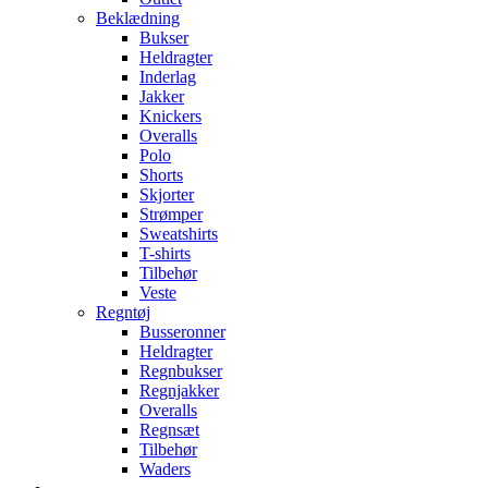
Beklædning
Bukser
Heldragter
Inderlag
Jakker
Knickers
Overalls
Polo
Shorts
Skjorter
Strømper
Sweatshirts
T-shirts
Tilbehør
Veste
Regntøj
Busseronner
Heldragter
Regnbukser
Regnjakker
Overalls
Regnsæt
Tilbehør
Waders