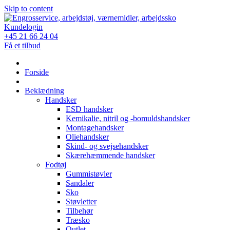
Skip to content
Kundelogin
+45 21 66 24 04
Få et tilbud
Forside
Beklædning
Handsker
ESD handsker
Kemikalie, nitril og -bomuldshandsker
Montagehandsker
Oliehandsker
Skind- og svejsehandsker
Skærehæmmende handsker
Fodtøj
Gummistøvler
Sandaler
Sko
Støvletter
Tilbehør
Træsko
Outlet