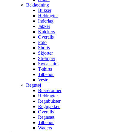
Beklædning
Bukser
Heldragter
Inderlag
Jakker
Knickers
Overalls
Polo
Shorts
Skjorter
Strømper
Sweatshirts
T-shirts
Tilbehør
Veste
Regntøj
Busseronner
Heldragter
Regnbukser
Regnjakker
Overalls
Regnsæt
Tilbehør
Waders