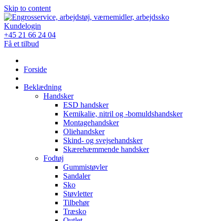
Skip to content
Kundelogin
+45 21 66 24 04
Få et tilbud
Forside
Beklædning
Handsker
ESD handsker
Kemikalie, nitril og -bomuldshandsker
Montagehandsker
Oliehandsker
Skind- og svejsehandsker
Skærehæmmende handsker
Fodtøj
Gummistøvler
Sandaler
Sko
Støvletter
Tilbehør
Træsko
Outlet