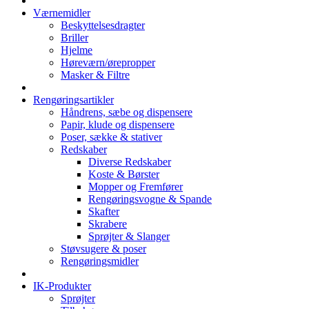
Værnemidler
Beskyttelsesdragter
Briller
Hjelme
Høreværn/ørepropper
Masker & Filtre
Rengøringsartikler
Håndrens, sæbe og dispensere
Papir, klude og dispensere
Poser, sække & stativer
Redskaber
Diverse Redskaber
Koste & Børster
Mopper og Fremfører
Rengøringsvogne & Spande
Skafter
Skrabere
Sprøjter & Slanger
Støvsugere & poser
Rengøringsmidler
IK-Produkter
Sprøjter