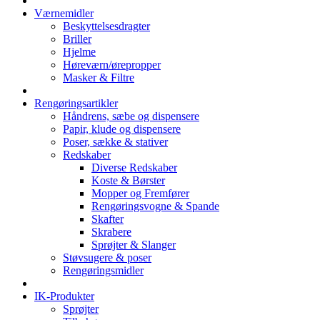
Værnemidler
Beskyttelsesdragter
Briller
Hjelme
Høreværn/ørepropper
Masker & Filtre
Rengøringsartikler
Håndrens, sæbe og dispensere
Papir, klude og dispensere
Poser, sække & stativer
Redskaber
Diverse Redskaber
Koste & Børster
Mopper og Fremfører
Rengøringsvogne & Spande
Skafter
Skrabere
Sprøjter & Slanger
Støvsugere & poser
Rengøringsmidler
IK-Produkter
Sprøjter