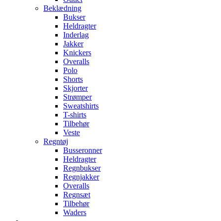
Beklædning
Bukser
Heldragter
Inderlag
Jakker
Knickers
Overalls
Polo
Shorts
Skjorter
Strømper
Sweatshirts
T-shirts
Tilbehør
Veste
Regntøj
Busseronner
Heldragter
Regnbukser
Regnjakker
Overalls
Regnsæt
Tilbehør
Waders