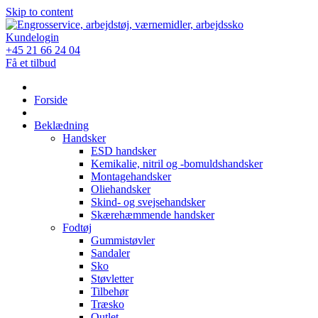
Skip to content
Kundelogin
+45 21 66 24 04
Få et tilbud
Forside
Beklædning
Handsker
ESD handsker
Kemikalie, nitril og -bomuldshandsker
Montagehandsker
Oliehandsker
Skind- og svejsehandsker
Skærehæmmende handsker
Fodtøj
Gummistøvler
Sandaler
Sko
Støvletter
Tilbehør
Træsko
Outlet