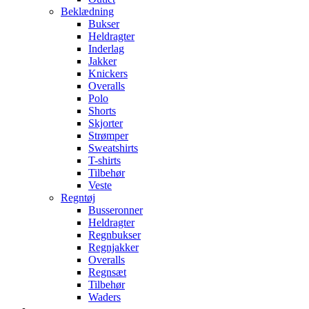
Beklædning
Bukser
Heldragter
Inderlag
Jakker
Knickers
Overalls
Polo
Shorts
Skjorter
Strømper
Sweatshirts
T-shirts
Tilbehør
Veste
Regntøj
Busseronner
Heldragter
Regnbukser
Regnjakker
Overalls
Regnsæt
Tilbehør
Waders