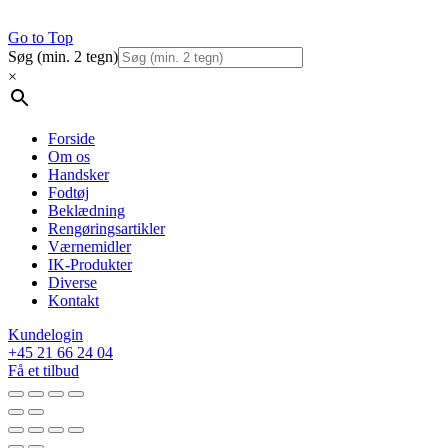
Go to Top
Søg (min. 2 tegn)
×
Forside
Om os
Handsker
Fodtøj
Beklædning
Rengøringsartikler
Værnemidler
IK-Produkter
Diverse
Kontakt
Kundelogin
+45 21 66 24 04
Få et tilbud