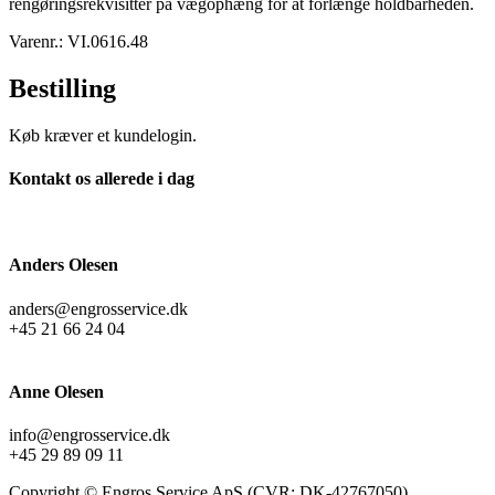
rengøringsrekvisitter på vægophæng for at forlænge holdbarheden.
Varenr.: VI.0616.48
Bestilling
Køb kræver et kundelogin.
Kontakt os allerede i dag
Anders Olesen
anders@engrosservice.dk
+45 21 66 24 04
Anne Olesen
info@engrosservice.dk
+45 29 89 09 11
Copyright © Engros Service ApS (CVR: DK-42767050),