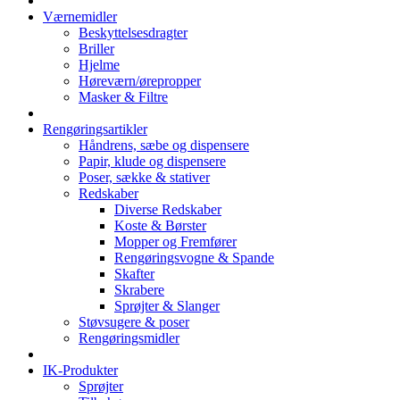
Værnemidler
Beskyttelsesdragter
Briller
Hjelme
Høreværn/ørepropper
Masker & Filtre
Rengøringsartikler
Håndrens, sæbe og dispensere
Papir, klude og dispensere
Poser, sække & stativer
Redskaber
Diverse Redskaber
Koste & Børster
Mopper og Fremfører
Rengøringsvogne & Spande
Skafter
Skrabere
Sprøjter & Slanger
Støvsugere & poser
Rengøringsmidler
IK-Produkter
Sprøjter