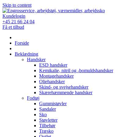
Skip to content
Kundelogin
+45 21 66 24 04
Få et tilbud
Forside
Beklædning
Handsker
ESD handsker
Kemikalie, nitril og -bomuldshandsker
Montagehandsker
Oliehandsker
Skind- og svejsehandsker
Skærehæmmende handsker
Fodtøj
Gummistøvler
Sandaler
Sko
Støvletter
Tilbehør
Træsko
Outlet