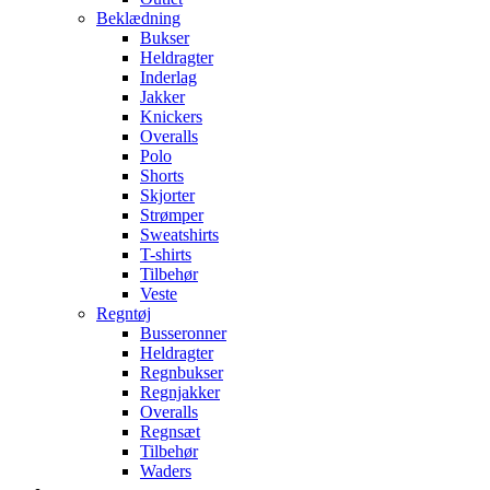
Beklædning
Bukser
Heldragter
Inderlag
Jakker
Knickers
Overalls
Polo
Shorts
Skjorter
Strømper
Sweatshirts
T-shirts
Tilbehør
Veste
Regntøj
Busseronner
Heldragter
Regnbukser
Regnjakker
Overalls
Regnsæt
Tilbehør
Waders