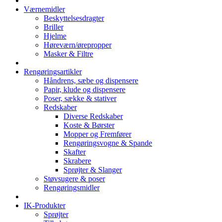
Værnemidler
Beskyttelsesdragter
Briller
Hjelme
Høreværn/ørepropper
Masker & Filtre
Rengøringsartikler
Håndrens, sæbe og dispensere
Papir, klude og dispensere
Poser, sække & stativer
Redskaber
Diverse Redskaber
Koste & Børster
Mopper og Fremfører
Rengøringsvogne & Spande
Skafter
Skrabere
Sprøjter & Slanger
Støvsugere & poser
Rengøringsmidler
IK-Produkter
Sprøjter