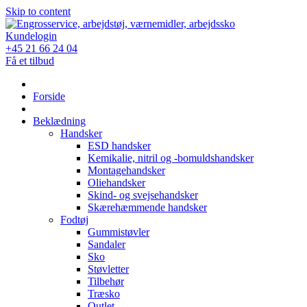
Skip to content
Kundelogin
+45 21 66 24 04
Få et tilbud
Forside
Beklædning
Handsker
ESD handsker
Kemikalie, nitril og -bomuldshandsker
Montagehandsker
Oliehandsker
Skind- og svejsehandsker
Skærehæmmende handsker
Fodtøj
Gummistøvler
Sandaler
Sko
Støvletter
Tilbehør
Træsko
Outlet