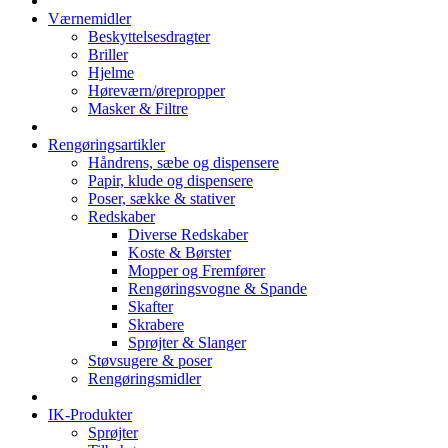
Værnemidler
Beskyttelsesdragter
Briller
Hjelme
Høreværn/ørepropper
Masker & Filtre
Rengøringsartikler
Håndrens, sæbe og dispensere
Papir, klude og dispensere
Poser, sække & stativer
Redskaber
Diverse Redskaber
Koste & Børster
Mopper og Fremfører
Rengøringsvogne & Spande
Skafter
Skrabere
Sprøjter & Slanger
Støvsugere & poser
Rengøringsmidler
IK-Produkter
Sprøjter