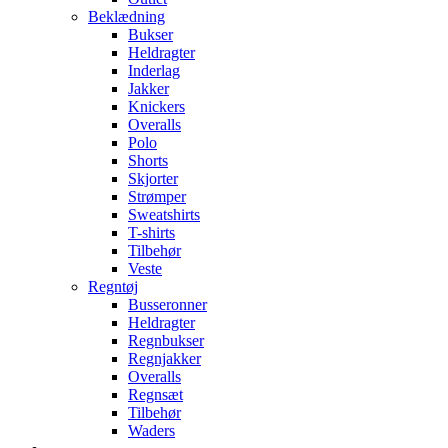
Beklædning
Bukser
Heldragter
Inderlag
Jakker
Knickers
Overalls
Polo
Shorts
Skjorter
Strømper
Sweatshirts
T-shirts
Tilbehør
Veste
Regntøj
Busseronner
Heldragter
Regnbukser
Regnjakker
Overalls
Regnsæt
Tilbehør
Waders