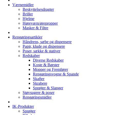
Værnemidler
Beskyttelsesdragter
Briller
Hjelme
Høreværn/ørepropper
Masker & Filtre
Rengøringsartikler
Håndrens, sæbe og dispensere
Papir, klude og dispensere
Poser, sække & stativer
Redskaber
Diverse Redskaber
Koste & Børster
Mopper og Fremfører
Rengøringsvogne & Spande
Skafter
Skrabere
Sprøjter & Slanger
Støvsugere & poser
Rengøringsmidler
IK-Produkter
Sprøjter