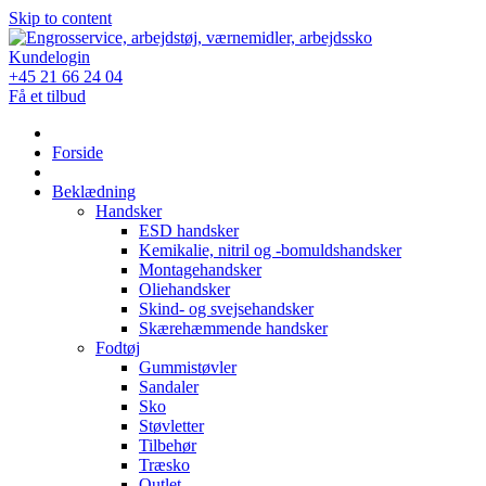
Skip to content
Kundelogin
+45 21 66 24 04
Få et tilbud
Forside
Beklædning
Handsker
ESD handsker
Kemikalie, nitril og -bomuldshandsker
Montagehandsker
Oliehandsker
Skind- og svejsehandsker
Skærehæmmende handsker
Fodtøj
Gummistøvler
Sandaler
Sko
Støvletter
Tilbehør
Træsko
Outlet