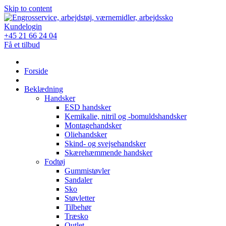
Skip to content
Kundelogin
+45 21 66 24 04
Få et tilbud
Forside
Beklædning
Handsker
ESD handsker
Kemikalie, nitril og -bomuldshandsker
Montagehandsker
Oliehandsker
Skind- og svejsehandsker
Skærehæmmende handsker
Fodtøj
Gummistøvler
Sandaler
Sko
Støvletter
Tilbehør
Træsko
Outlet