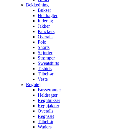
Beklædning
Bukser
Heldragter
Inderlag
Jakker
Knickers
Overalls
Polo
Shorts
Skjorter
Strømper
Sweatshirts
T-shirts
Tilbehør
Veste
Regntøj
Busseronner
Heldragter
Regnbukser
Regnjakker
Overalls
Regnsæt
Tilbehør
Waders