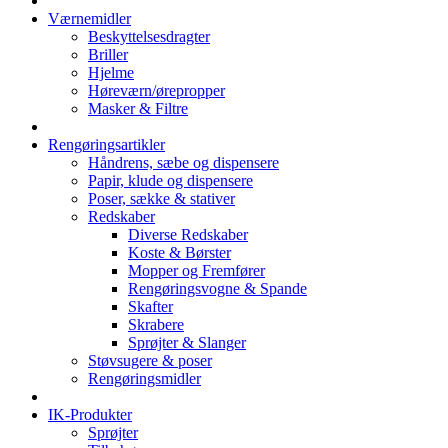
Værnemidler
Beskyttelsesdragter
Briller
Hjelme
Høreværn/ørepropper
Masker & Filtre
Rengøringsartikler
Håndrens, sæbe og dispensere
Papir, klude og dispensere
Poser, sække & stativer
Redskaber
Diverse Redskaber
Koste & Børster
Mopper og Fremfører
Rengøringsvogne & Spande
Skafter
Skrabere
Sprøjter & Slanger
Støvsugere & poser
Rengøringsmidler
IK-Produkter
Sprøjter