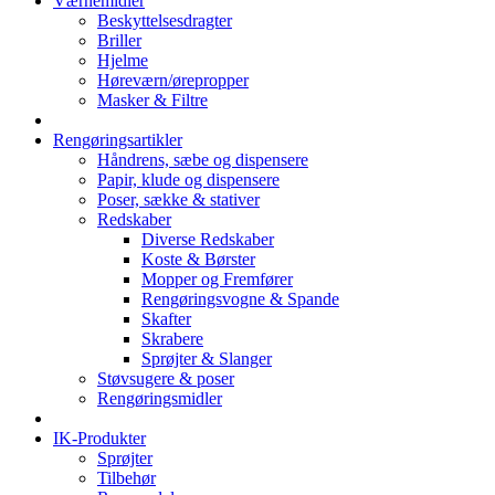
Værnemidler
Beskyttelsesdragter
Briller
Hjelme
Høreværn/ørepropper
Masker & Filtre
Rengøringsartikler
Håndrens, sæbe og dispensere
Papir, klude og dispensere
Poser, sække & stativer
Redskaber
Diverse Redskaber
Koste & Børster
Mopper og Fremfører
Rengøringsvogne & Spande
Skafter
Skrabere
Sprøjter & Slanger
Støvsugere & poser
Rengøringsmidler
IK-Produkter
Sprøjter
Tilbehør