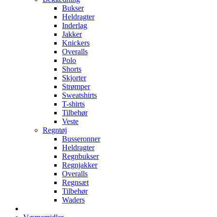
Bukser
Heldragter
Inderlag
Jakker
Knickers
Overalls
Polo
Shorts
Skjorter
Strømper
Sweatshirts
T-shirts
Tilbehør
Veste
Regntøj
Busseronner
Heldragter
Regnbukser
Regnjakker
Overalls
Regnsæt
Tilbehør
Waders