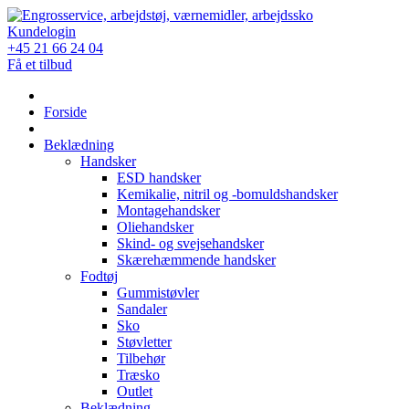
Skip
to
Kundelogin
content
+45 21 66 24 04
Få et tilbud
Forside
Beklædning
Handsker
ESD handsker
Kemikalie, nitril og -bomuldshandsker
Montagehandsker
Oliehandsker
Skind- og svejsehandsker
Skærehæmmende handsker
Fodtøj
Gummistøvler
Sandaler
Sko
Støvletter
Tilbehør
Træsko
Outlet
Beklædning