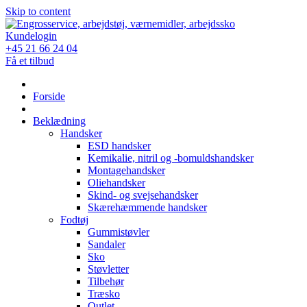
Skip to content
Kundelogin
+45 21 66 24 04
Få et tilbud
Forside
Beklædning
Handsker
ESD handsker
Kemikalie, nitril og -bomuldshandsker
Montagehandsker
Oliehandsker
Skind- og svejsehandsker
Skærehæmmende handsker
Fodtøj
Gummistøvler
Sandaler
Sko
Støvletter
Tilbehør
Træsko
Outlet