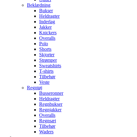
Beklædning
Bukser
Heldragter
Inderlag
Jakker
Knickers
Overalls
Polo
Shorts
Skjorter
Strømper
Sweatshirts
T-shirts
Tilbehør
Veste
Regntøj
Busseronner
Heldragter
Regnbukser
Regnjakker
Overalls
Regnsæt
Tilbehør
Waders