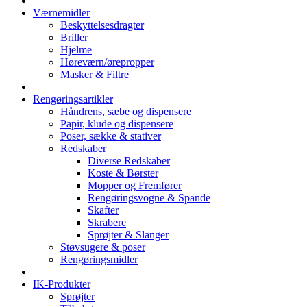
Værnemidler
Beskyttelsesdragter
Briller
Hjelme
Høreværn/ørepropper
Masker & Filtre
Rengøringsartikler
Håndrens, sæbe og dispensere
Papir, klude og dispensere
Poser, sække & stativer
Redskaber
Diverse Redskaber
Koste & Børster
Mopper og Fremfører
Rengøringsvogne & Spande
Skafter
Skrabere
Sprøjter & Slanger
Støvsugere & poser
Rengøringsmidler
IK-Produkter
Sprøjter