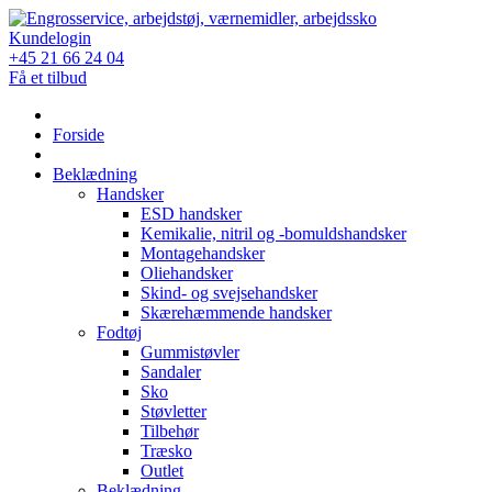
Skip
to
Kundelogin
content
+45 21 66 24 04
Få et tilbud
Forside
Beklædning
Handsker
ESD handsker
Kemikalie, nitril og -bomuldshandsker
Montagehandsker
Oliehandsker
Skind- og svejsehandsker
Skærehæmmende handsker
Fodtøj
Gummistøvler
Sandaler
Sko
Støvletter
Tilbehør
Træsko
Outlet
Beklædning