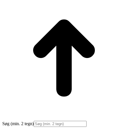
t
T
Søg (min. 2 tegn)