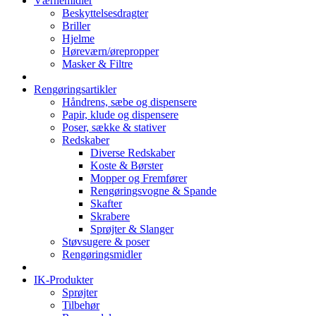
Værnemidler
Beskyttelsesdragter
Briller
Hjelme
Høreværn/ørepropper
Masker & Filtre
Rengøringsartikler
Håndrens, sæbe og dispensere
Papir, klude og dispensere
Poser, sække & stativer
Redskaber
Diverse Redskaber
Koste & Børster
Mopper og Fremfører
Rengøringsvogne & Spande
Skafter
Skrabere
Sprøjter & Slanger
Støvsugere & poser
Rengøringsmidler
IK-Produkter
Sprøjter
Tilbehør