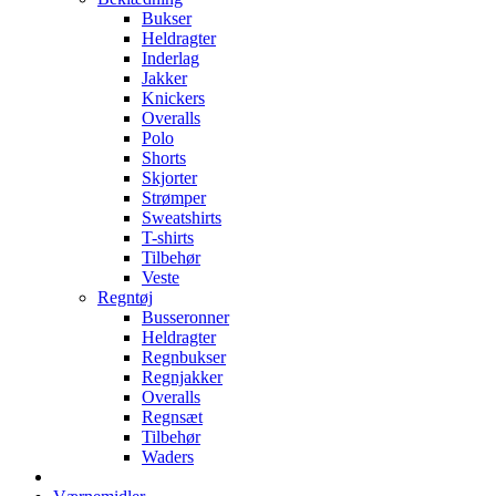
Bukser
Heldragter
Inderlag
Jakker
Knickers
Overalls
Polo
Shorts
Skjorter
Strømper
Sweatshirts
T-shirts
Tilbehør
Veste
Regntøj
Busseronner
Heldragter
Regnbukser
Regnjakker
Overalls
Regnsæt
Tilbehør
Waders