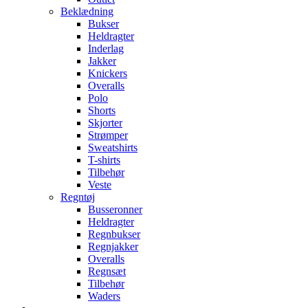
Beklædning
Bukser
Heldragter
Inderlag
Jakker
Knickers
Overalls
Polo
Shorts
Skjorter
Strømper
Sweatshirts
T-shirts
Tilbehør
Veste
Regntøj
Busseronner
Heldragter
Regnbukser
Regnjakker
Overalls
Regnsæt
Tilbehør
Waders