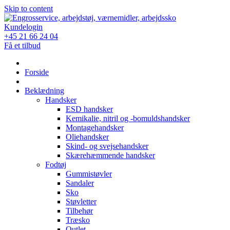
Skip to content
Kundelogin
+45 21 66 24 04
Få et tilbud
Forside
Beklædning
Handsker
ESD handsker
Kemikalie, nitril og -bomuldshandsker
Montagehandsker
Oliehandsker
Skind- og svejsehandsker
Skærehæmmende handsker
Fodtøj
Gummistøvler
Sandaler
Sko
Støvletter
Tilbehør
Træsko
Outlet