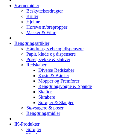
Værnemidler
Beskyttelsesdragter
Briller
Hjelme
Høreværn/ørepropper
Masker & Filtre
Rengøringsartikler
Håndrens, sæbe og dispensere
Papir, klude og dispensere
Poser, sække & stativer
Redskaber
Diverse Redskaber
Koste & Børster
Mopper og Fremfører
Rengøringsvogne & Spande
Skafter
Skrabere
Sprøjter & Slanger
Støvsugere & poser
Rengøringsmidler
IK-Produkter
Sprøjter