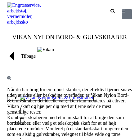
VIKAN NYLON BORD- & GULVSKRABER
Tilbage
Når du har brug for en robust skraber, der effektivt fjerner snavs
uden at ridse eller beskadige overflader, er Vikan Nylon Bord-
& Gulvskraber det ideelle valg. Den kan monteres på ethvert
Vikan-skaft og hjælper dig med at fjerne selv de mest
genstridige rester.
Kombinér skraberen med et mini-skaft for at bruge den som
bordskraber, eller vælg et teleskopisk skaft for at nå højt
placerede områder. Monteret på et standard-skaft fungerer den
som en alsidig gulvskraber, velegnet til både våde og tørre