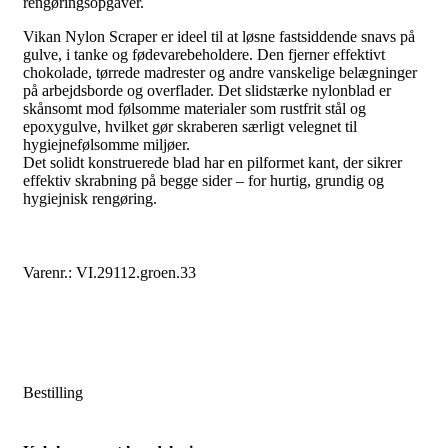
rengøringsopgaver.
Vikan Nylon Scraper er ideel til at løsne fastsiddende snavs på
gulve, i tanke og fødevarebeholdere. Den fjerner effektivt
chokolade, tørrede madrester og andre vanskelige belægninger
på arbejdsborde og overflader. Det slidstærke nylonblad er
skånsomt mod følsomme materialer som rustfrit stål og
epoxygulve, hvilket gør skraberen særligt velegnet til
hygiejnefølsomme miljøer.
Det solidt konstruerede blad har en pilformet kant, der sikrer
effektiv skrabning på begge sider – for hurtig, grundig og
hygiejnisk rengøring.
Varenr.: VI.29112.groen.33
Bestilling