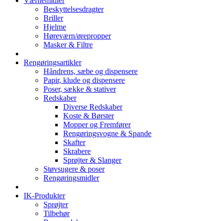
Værnemidler
Beskyttelsesdragter
Briller
Hjelme
Høreværn/ørepropper
Masker & Filtre
Rengøringsartikler
Håndrens, sæbe og dispensere
Papir, klude og dispensere
Poser, sække & stativer
Redskaber
Diverse Redskaber
Koste & Børster
Mopper og Fremfører
Rengøringsvogne & Spande
Skafter
Skrabere
Sprøjter & Slanger
Støvsugere & poser
Rengøringsmidler
IK-Produkter
Sprøjter
Tilbehør