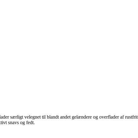
der særligt velegnet til blandt andet gelændere og overflader af rustfrit
ktivt snavs og fedt.