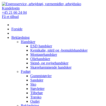
Skip
to
Kundelogin
content
+45 21 66 24 04
Få et tilbud
Forside
Beklædning
Handsker
ESD handsker
Kemikalie, nitril og -bomuldshandsker
Montagehandsker
Oliehandsker
Skind- og svejsehandsker
Skærehæmmende handsker
Fodtøj
Gummistøvler
Sandaler
Sko
Støvletter
Tilbehør
Træsko
Outlet
Beklædning