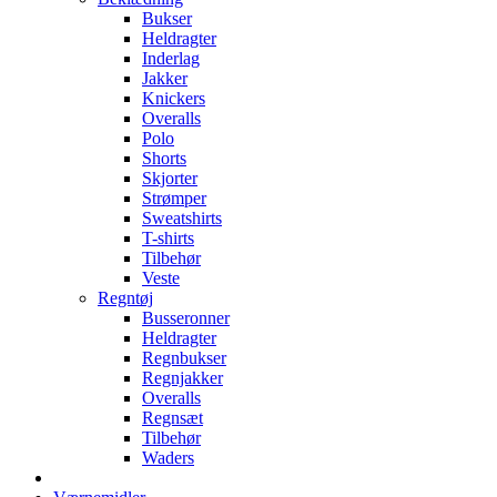
Bukser
Heldragter
Inderlag
Jakker
Knickers
Overalls
Polo
Shorts
Skjorter
Strømper
Sweatshirts
T-shirts
Tilbehør
Veste
Regntøj
Busseronner
Heldragter
Regnbukser
Regnjakker
Overalls
Regnsæt
Tilbehør
Waders