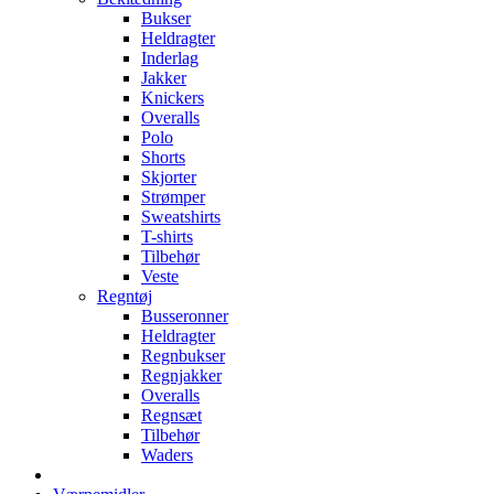
Bukser
Heldragter
Inderlag
Jakker
Knickers
Overalls
Polo
Shorts
Skjorter
Strømper
Sweatshirts
T-shirts
Tilbehør
Veste
Regntøj
Busseronner
Heldragter
Regnbukser
Regnjakker
Overalls
Regnsæt
Tilbehør
Waders