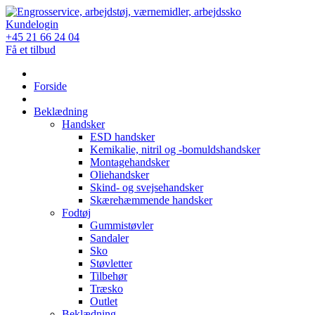
Skip
to
Kundelogin
content
+45 21 66 24 04
Få et tilbud
Forside
Beklædning
Handsker
ESD handsker
Kemikalie, nitril og -bomuldshandsker
Montagehandsker
Oliehandsker
Skind- og svejsehandsker
Skærehæmmende handsker
Fodtøj
Gummistøvler
Sandaler
Sko
Støvletter
Tilbehør
Træsko
Outlet
Beklædning