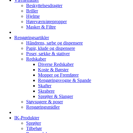
Værnemidler
Beskyttelsesdragter
Briller
Hjelme
Høreværn/ørepropper
Masker & Filtre
Rengøringsartikler
Håndrens, sæbe og dispensere
Papir, klude og dispensere
Poser, sække & stativer
Redskaber
Diverse Redskaber
Koste & Børster
Mopper og Fremfører
Rengøringsvogne & Spande
Skafter
Skrabere
Sprøjter & Slanger
Støvsugere & poser
Rengøringsmidler
IK-Produkter
Sprøjter
Tilbehør