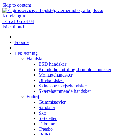
Skip to content
Kundelogin
+45 21 66 24 04
Få et tilbud
Forside
Beklædning
Handsker
ESD handsker
Kemikalie, nitril og -bomuldshandsker
Montagehandsker
Oliehandsker
Skind- og svejsehandsker
Skærehæmmende handsker
Fodtøj
Gummistøvler
Sandaler
Sko
Støvletter
Tilbehør
Træsko
Outlet