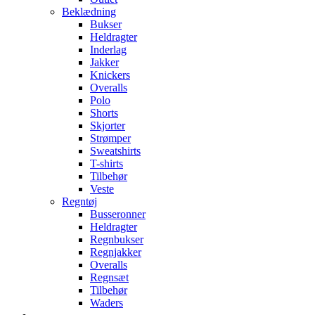
Beklædning
Bukser
Heldragter
Inderlag
Jakker
Knickers
Overalls
Polo
Shorts
Skjorter
Strømper
Sweatshirts
T-shirts
Tilbehør
Veste
Regntøj
Busseronner
Heldragter
Regnbukser
Regnjakker
Overalls
Regnsæt
Tilbehør
Waders