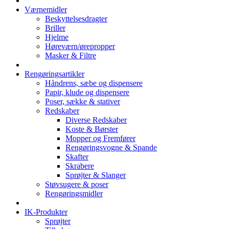
Værnemidler
Beskyttelsesdragter
Briller
Hjelme
Høreværn/ørepropper
Masker & Filtre
Rengøringsartikler
Håndrens, sæbe og dispensere
Papir, klude og dispensere
Poser, sække & stativer
Redskaber
Diverse Redskaber
Koste & Børster
Mopper og Fremfører
Rengøringsvogne & Spande
Skafter
Skrabere
Sprøjter & Slanger
Støvsugere & poser
Rengøringsmidler
IK-Produkter
Sprøjter