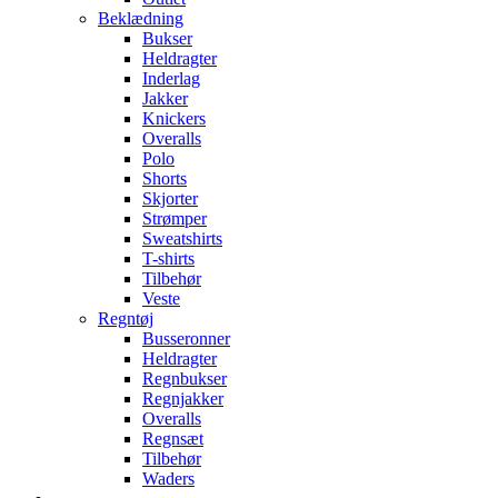
Beklædning
Bukser
Heldragter
Inderlag
Jakker
Knickers
Overalls
Polo
Shorts
Skjorter
Strømper
Sweatshirts
T-shirts
Tilbehør
Veste
Regntøj
Busseronner
Heldragter
Regnbukser
Regnjakker
Overalls
Regnsæt
Tilbehør
Waders