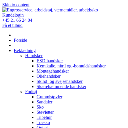
Skip to content
Kundelogin
+45 21 66 24 04
Få et tilbud
Forside
Beklædning
Handsker
ESD handsker
Kemikalie, nitril og -bomuldshandsker
Montagehandsker
Oliehandsker
Skind- og svejsehandsker
Skærehæmmende handsker
Fodtøj
Gummistøvler
Sandaler
Sko
Støvletter
Tilbehør
Træsko
Outlet