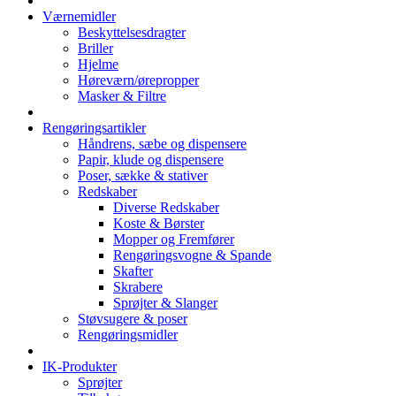
Værnemidler
Beskyttelsesdragter
Briller
Hjelme
Høreværn/ørepropper
Masker & Filtre
Rengøringsartikler
Håndrens, sæbe og dispensere
Papir, klude og dispensere
Poser, sække & stativer
Redskaber
Diverse Redskaber
Koste & Børster
Mopper og Fremfører
Rengøringsvogne & Spande
Skafter
Skrabere
Sprøjter & Slanger
Støvsugere & poser
Rengøringsmidler
IK-Produkter
Sprøjter