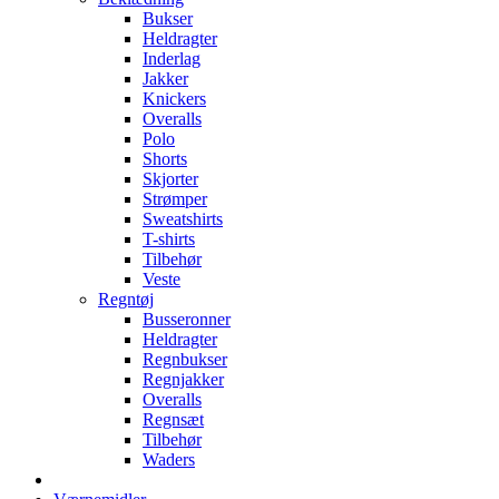
Bukser
Heldragter
Inderlag
Jakker
Knickers
Overalls
Polo
Shorts
Skjorter
Strømper
Sweatshirts
T-shirts
Tilbehør
Veste
Regntøj
Busseronner
Heldragter
Regnbukser
Regnjakker
Overalls
Regnsæt
Tilbehør
Waders