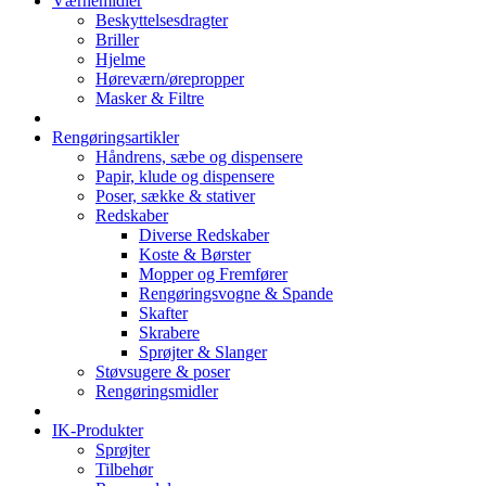
Værnemidler
Beskyttelsesdragter
Briller
Hjelme
Høreværn/ørepropper
Masker & Filtre
Rengøringsartikler
Håndrens, sæbe og dispensere
Papir, klude og dispensere
Poser, sække & stativer
Redskaber
Diverse Redskaber
Koste & Børster
Mopper og Fremfører
Rengøringsvogne & Spande
Skafter
Skrabere
Sprøjter & Slanger
Støvsugere & poser
Rengøringsmidler
IK-Produkter
Sprøjter
Tilbehør