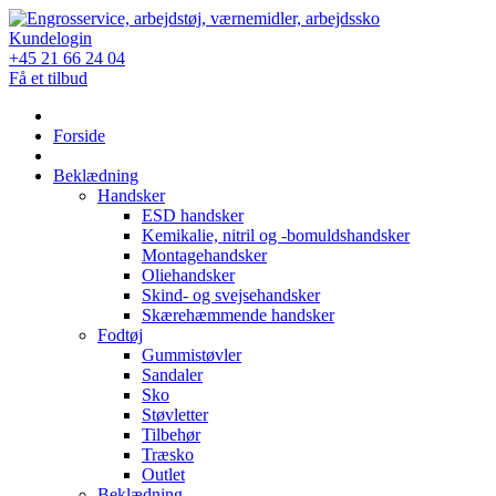
Skip
to
Kundelogin
content
+45 21 66 24 04
Få et tilbud
Forside
Beklædning
Handsker
ESD handsker
Kemikalie, nitril og -bomuldshandsker
Montagehandsker
Oliehandsker
Skind- og svejsehandsker
Skærehæmmende handsker
Fodtøj
Gummistøvler
Sandaler
Sko
Støvletter
Tilbehør
Træsko
Outlet
Beklædning