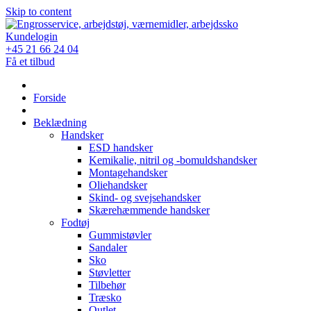
Skip to content
Kundelogin
+45 21 66 24 04
Få et tilbud
Forside
Beklædning
Handsker
ESD handsker
Kemikalie, nitril og -bomuldshandsker
Montagehandsker
Oliehandsker
Skind- og svejsehandsker
Skærehæmmende handsker
Fodtøj
Gummistøvler
Sandaler
Sko
Støvletter
Tilbehør
Træsko
Outlet