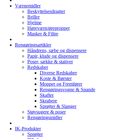
Værnemidler
Beskyttelsesdragter
Briller
Hjelme
Høreværn/ørepropper
Masker & Filtre
Rengøringsartikler
Håndrens, sæbe og dispensere
Papir, klude og dispensere
Poser, sække & stativer
Redskaber
Diverse Redskaber
Koste & Børster
Mopper og Fremfører
Rengøringsvogne & Spande
Skafter
Skrabere
Sprøjter & Slanger
Støvsugere & poser
Rengøringsmidler
IK-Produkter
Sprøjter