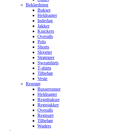
Beklædning
Bukser
Heldragter
Inderlag
Jakker
Knickers
Overalls
Polo
Shorts
Skjorter
Strømper
Sweatshirts
T-shirts
Tilbehør
Veste
Regntøj
Busseronner
Heldragter
Regnbukser
Regnjakker
Overalls
Regnsæt
Tilbehør
Waders