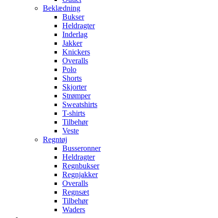
Beklædning
Bukser
Heldragter
Inderlag
Jakker
Knickers
Overalls
Polo
Shorts
Skjorter
Strømper
Sweatshirts
T-shirts
Tilbehør
Veste
Regntøj
Busseronner
Heldragter
Regnbukser
Regnjakker
Overalls
Regnsæt
Tilbehør
Waders