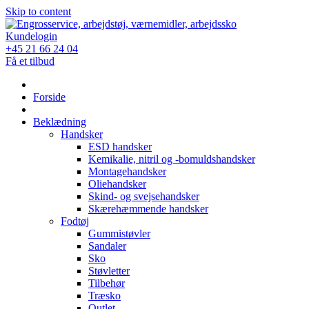
Skip to content
Kundelogin
+45 21 66 24 04
Få et tilbud
Forside
Beklædning
Handsker
ESD handsker
Kemikalie, nitril og -bomuldshandsker
Montagehandsker
Oliehandsker
Skind- og svejsehandsker
Skærehæmmende handsker
Fodtøj
Gummistøvler
Sandaler
Sko
Støvletter
Tilbehør
Træsko
Outlet