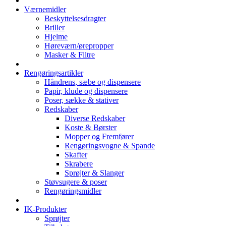
Værnemidler
Beskyttelsesdragter
Briller
Hjelme
Høreværn/ørepropper
Masker & Filtre
Rengøringsartikler
Håndrens, sæbe og dispensere
Papir, klude og dispensere
Poser, sække & stativer
Redskaber
Diverse Redskaber
Koste & Børster
Mopper og Fremfører
Rengøringsvogne & Spande
Skafter
Skrabere
Sprøjter & Slanger
Støvsugere & poser
Rengøringsmidler
IK-Produkter
Sprøjter