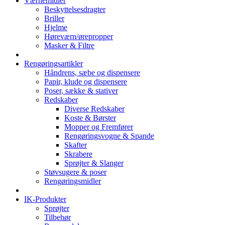
Værnemidler
Beskyttelsesdragter
Briller
Hjelme
Høreværn/ørepropper
Masker & Filtre
Rengøringsartikler
Håndrens, sæbe og dispensere
Papir, klude og dispensere
Poser, sække & stativer
Redskaber
Diverse Redskaber
Koste & Børster
Mopper og Fremfører
Rengøringsvogne & Spande
Skafter
Skrabere
Sprøjter & Slanger
Støvsugere & poser
Rengøringsmidler
IK-Produkter
Sprøjter
Tilbehør