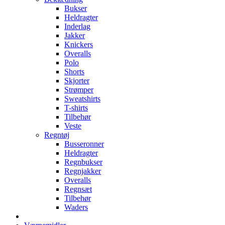
Bukser
Heldragter
Inderlag
Jakker
Knickers
Overalls
Polo
Shorts
Skjorter
Strømper
Sweatshirts
T-shirts
Tilbehør
Veste
Regntøj
Busseronner
Heldragter
Regnbukser
Regnjakker
Overalls
Regnsæt
Tilbehør
Waders