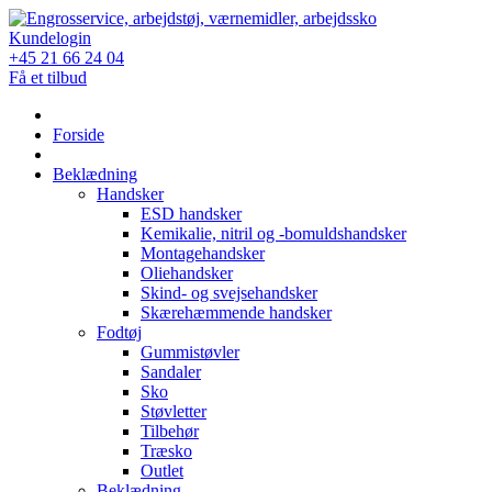
Skip
to
Kundelogin
content
+45 21 66 24 04
Få et tilbud
Forside
Beklædning
Handsker
ESD handsker
Kemikalie, nitril og -bomuldshandsker
Montagehandsker
Oliehandsker
Skind- og svejsehandsker
Skærehæmmende handsker
Fodtøj
Gummistøvler
Sandaler
Sko
Støvletter
Tilbehør
Træsko
Outlet
Beklædning