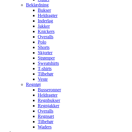
Beklædning
Bukser
Heldragter
Inderlag
Jakker
Knickers
Overalls
Polo
Shorts
Skjorter
Strømper
Sweatshirts
T-shirts
Tilbehør
Veste
Regntøj
Busseronner
Heldragter
Regnbukser
Regnjakker
Overalls
Regnsæt
Tilbehør
Waders