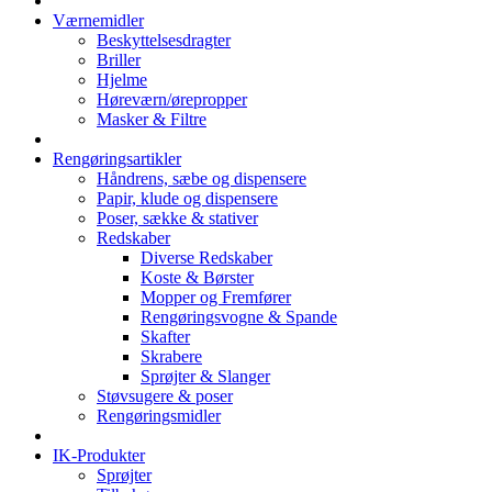
Værnemidler
Beskyttelsesdragter
Briller
Hjelme
Høreværn/ørepropper
Masker & Filtre
Rengøringsartikler
Håndrens, sæbe og dispensere
Papir, klude og dispensere
Poser, sække & stativer
Redskaber
Diverse Redskaber
Koste & Børster
Mopper og Fremfører
Rengøringsvogne & Spande
Skafter
Skrabere
Sprøjter & Slanger
Støvsugere & poser
Rengøringsmidler
IK-Produkter
Sprøjter