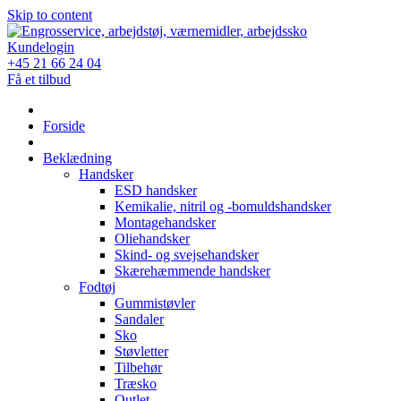
Skip to content
Kundelogin
+45 21 66 24 04
Få et tilbud
Forside
Beklædning
Handsker
ESD handsker
Kemikalie, nitril og -bomuldshandsker
Montagehandsker
Oliehandsker
Skind- og svejsehandsker
Skærehæmmende handsker
Fodtøj
Gummistøvler
Sandaler
Sko
Støvletter
Tilbehør
Træsko
Outlet