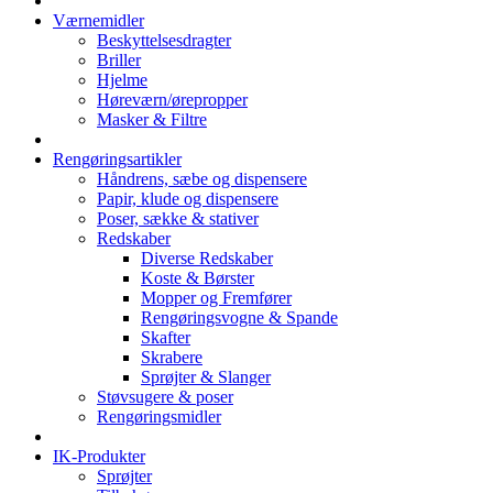
Værnemidler
Beskyttelsesdragter
Briller
Hjelme
Høreværn/ørepropper
Masker & Filtre
Rengøringsartikler
Håndrens, sæbe og dispensere
Papir, klude og dispensere
Poser, sække & stativer
Redskaber
Diverse Redskaber
Koste & Børster
Mopper og Fremfører
Rengøringsvogne & Spande
Skafter
Skrabere
Sprøjter & Slanger
Støvsugere & poser
Rengøringsmidler
IK-Produkter
Sprøjter