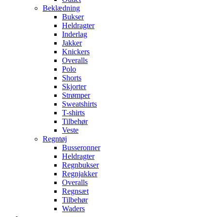
Beklædning
Bukser
Heldragter
Inderlag
Jakker
Knickers
Overalls
Polo
Shorts
Skjorter
Strømper
Sweatshirts
T-shirts
Tilbehør
Veste
Regntøj
Busseronner
Heldragter
Regnbukser
Regnjakker
Overalls
Regnsæt
Tilbehør
Waders