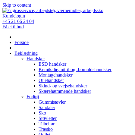
Skip to content
Kundelogin
+45 21 66 24 04
Få et tilbud
Forside
Beklædning
Handsker
ESD handsker
Kemikalie, nitril og -bomuldshandsker
Montagehandsker
Oliehandsker
Skind- og svejsehandsker
Skærehæmmende handsker
Fodtøj
Gummistøvler
Sandaler
Sko
Støvletter
Tilbehør
Træsko
Outlet