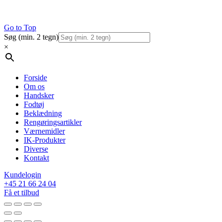
Go to Top
Søg (min. 2 tegn)
×
Forside
Om os
Handsker
Fodtøj
Beklædning
Rengøringsartikler
Værnemidler
IK-Produkter
Diverse
Kontakt
Kundelogin
+45 21 66 24 04
Få et tilbud