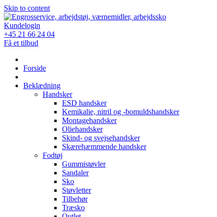
Skip to content
Kundelogin
+45 21 66 24 04
Få et tilbud
Forside
Beklædning
Handsker
ESD handsker
Kemikalie, nitril og -bomuldshandsker
Montagehandsker
Oliehandsker
Skind- og svejsehandsker
Skærehæmmende handsker
Fodtøj
Gummistøvler
Sandaler
Sko
Støvletter
Tilbehør
Træsko
Outlet