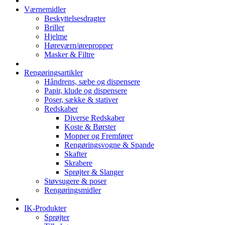
Værnemidler
Beskyttelsesdragter
Briller
Hjelme
Høreværn/ørepropper
Masker & Filtre
Rengøringsartikler
Håndrens, sæbe og dispensere
Papir, klude og dispensere
Poser, sække & stativer
Redskaber
Diverse Redskaber
Koste & Børster
Mopper og Fremfører
Rengøringsvogne & Spande
Skafter
Skrabere
Sprøjter & Slanger
Støvsugere & poser
Rengøringsmidler
IK-Produkter
Sprøjter