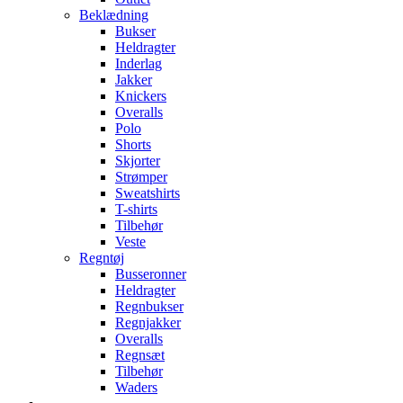
Beklædning
Bukser
Heldragter
Inderlag
Jakker
Knickers
Overalls
Polo
Shorts
Skjorter
Strømper
Sweatshirts
T-shirts
Tilbehør
Veste
Regntøj
Busseronner
Heldragter
Regnbukser
Regnjakker
Overalls
Regnsæt
Tilbehør
Waders