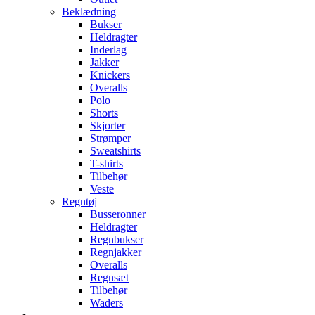
Beklædning
Bukser
Heldragter
Inderlag
Jakker
Knickers
Overalls
Polo
Shorts
Skjorter
Strømper
Sweatshirts
T-shirts
Tilbehør
Veste
Regntøj
Busseronner
Heldragter
Regnbukser
Regnjakker
Overalls
Regnsæt
Tilbehør
Waders