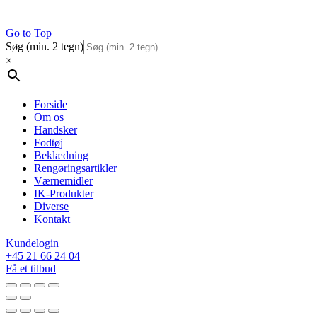
Go to Top
Søg (min. 2 tegn)
×
Forside
Om os
Handsker
Fodtøj
Beklædning
Rengøringsartikler
Værnemidler
IK-Produkter
Diverse
Kontakt
Kundelogin
+45 21 66 24 04
Få et tilbud