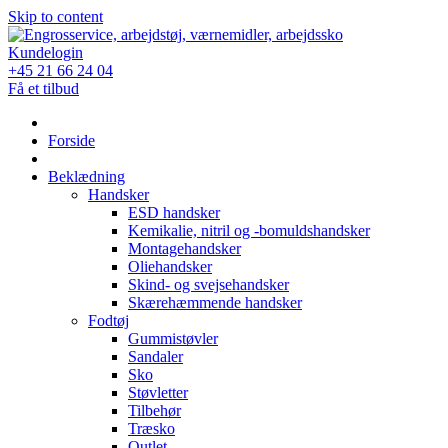
Skip to content
Kundelogin
+45 21 66 24 04
Få et tilbud
Forside
Beklædning
Handsker
ESD handsker
Kemikalie, nitril og -bomuldshandsker
Montagehandsker
Oliehandsker
Skind- og svejsehandsker
Skærehæmmende handsker
Fodtøj
Gummistøvler
Sandaler
Sko
Støvletter
Tilbehør
Træsko
Outlet