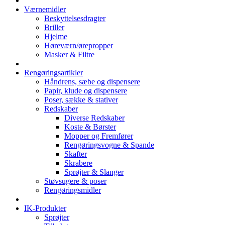
Værnemidler
Beskyttelsesdragter
Briller
Hjelme
Høreværn/ørepropper
Masker & Filtre
Rengøringsartikler
Håndrens, sæbe og dispensere
Papir, klude og dispensere
Poser, sække & stativer
Redskaber
Diverse Redskaber
Koste & Børster
Mopper og Fremfører
Rengøringsvogne & Spande
Skafter
Skrabere
Sprøjter & Slanger
Støvsugere & poser
Rengøringsmidler
IK-Produkter
Sprøjter