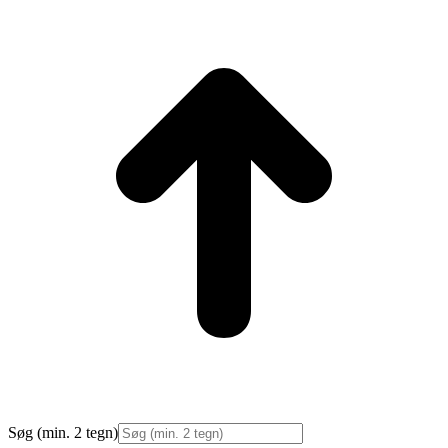
t
T
Søg (min. 2 tegn)