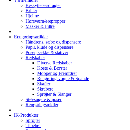
Værnemidler
Beskyttelsesdragter
Briller
Hjelme
Høreværn/ørepropper
Masker & Filtre
Rengøringsartikler
Håndrens, sæbe og dispensere
Papir, klude og dispensere
Poser, sække & stativer
Redskaber
Diverse Redskaber
Koste & Børster
Mopper og Fremfører
Rengøringsvogne & Spande
Skafter
Skrabere
Sprøjter & Slanger
Støvsugere & poser
Rengøringsmidler
IK-Produkter
Sprøjter
Tilbehør