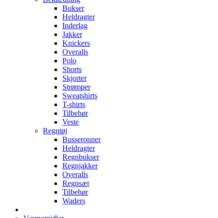
Bukser
Heldragter
Inderlag
Jakker
Knickers
Overalls
Polo
Shorts
Skjorter
Strømper
Sweatshirts
T-shirts
Tilbehør
Veste
Regntøj
Busseronner
Heldragter
Regnbukser
Regnjakker
Overalls
Regnsæt
Tilbehør
Waders