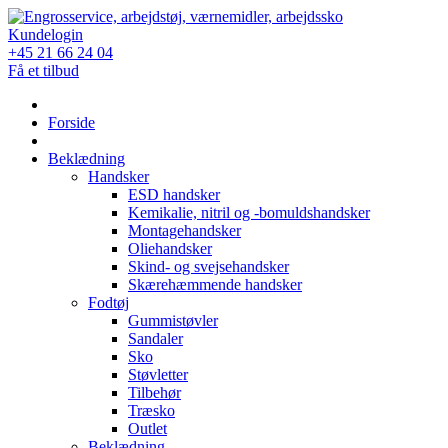
Skip
to
Kundelogin
content
+45 21 66 24 04
Få et tilbud
Forside
Beklædning
Handsker
ESD handsker
Kemikalie, nitril og -bomuldshandsker
Montagehandsker
Oliehandsker
Skind- og svejsehandsker
Skærehæmmende handsker
Fodtøj
Gummistøvler
Sandaler
Sko
Støvletter
Tilbehør
Træsko
Outlet
Beklædning