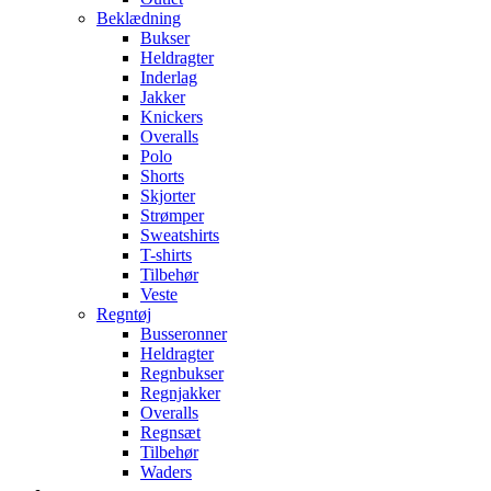
Beklædning
Bukser
Heldragter
Inderlag
Jakker
Knickers
Overalls
Polo
Shorts
Skjorter
Strømper
Sweatshirts
T-shirts
Tilbehør
Veste
Regntøj
Busseronner
Heldragter
Regnbukser
Regnjakker
Overalls
Regnsæt
Tilbehør
Waders