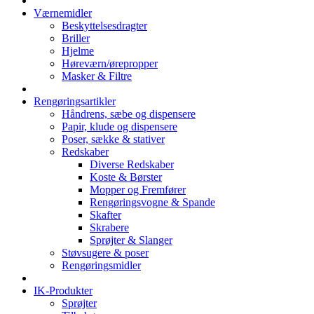
Værnemidler
Beskyttelsesdragter
Briller
Hjelme
Høreværn/ørepropper
Masker & Filtre
Rengøringsartikler
Håndrens, sæbe og dispensere
Papir, klude og dispensere
Poser, sække & stativer
Redskaber
Diverse Redskaber
Koste & Børster
Mopper og Fremfører
Rengøringsvogne & Spande
Skafter
Skrabere
Sprøjter & Slanger
Støvsugere & poser
Rengøringsmidler
IK-Produkter
Sprøjter