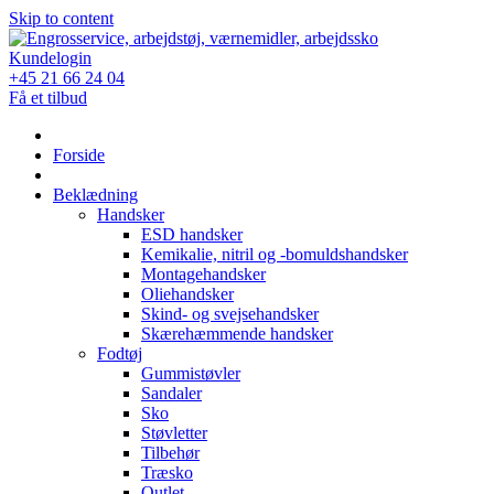
Skip to content
Kundelogin
+45 21 66 24 04
Få et tilbud
Forside
Beklædning
Handsker
ESD handsker
Kemikalie, nitril og -bomuldshandsker
Montagehandsker
Oliehandsker
Skind- og svejsehandsker
Skærehæmmende handsker
Fodtøj
Gummistøvler
Sandaler
Sko
Støvletter
Tilbehør
Træsko
Outlet