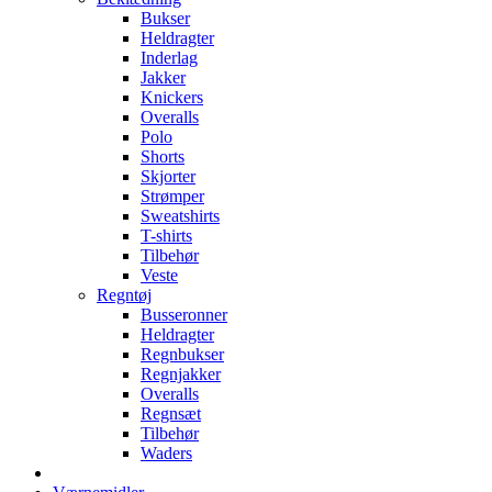
Bukser
Heldragter
Inderlag
Jakker
Knickers
Overalls
Polo
Shorts
Skjorter
Strømper
Sweatshirts
T-shirts
Tilbehør
Veste
Regntøj
Busseronner
Heldragter
Regnbukser
Regnjakker
Overalls
Regnsæt
Tilbehør
Waders