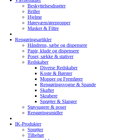
Værnemidler
Beskyttelsesdragter
Briller
Hjelme
Høreværn/ørepropper
Masker & Filtre
Rengøringsartikler
Håndrens, sæbe og dispensere
Papir, klude og dispensere
Poser, sække & stativer
Redskaber
Diverse Redskaber
Koste & Børster
Mopper og Fremfører
Rengøringsvogne & Spande
Skafter
Skrabere
Sprøjter & Slanger
Støvsugere & poser
Rengøringsmidler
IK-Produkter
Sprøjter
Tilbehør