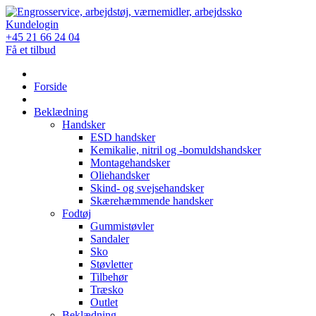
Skip
to
Kundelogin
content
+45 21 66 24 04
Få et tilbud
Forside
Beklædning
Handsker
ESD handsker
Kemikalie, nitril og -bomuldshandsker
Montagehandsker
Oliehandsker
Skind- og svejsehandsker
Skærehæmmende handsker
Fodtøj
Gummistøvler
Sandaler
Sko
Støvletter
Tilbehør
Træsko
Outlet
Beklædning