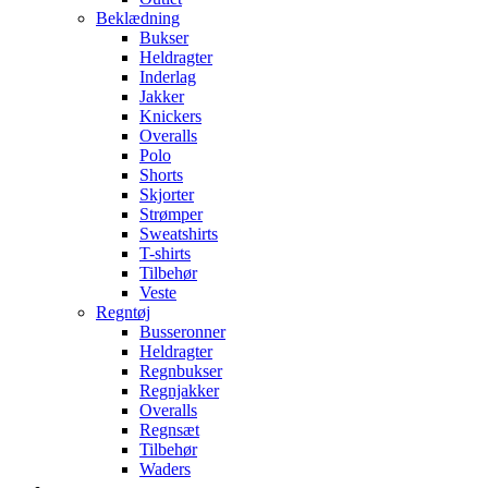
Beklædning
Bukser
Heldragter
Inderlag
Jakker
Knickers
Overalls
Polo
Shorts
Skjorter
Strømper
Sweatshirts
T-shirts
Tilbehør
Veste
Regntøj
Busseronner
Heldragter
Regnbukser
Regnjakker
Overalls
Regnsæt
Tilbehør
Waders