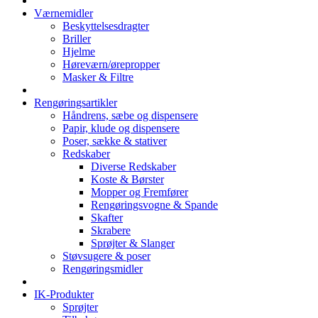
Værnemidler
Beskyttelsesdragter
Briller
Hjelme
Høreværn/ørepropper
Masker & Filtre
Rengøringsartikler
Håndrens, sæbe og dispensere
Papir, klude og dispensere
Poser, sække & stativer
Redskaber
Diverse Redskaber
Koste & Børster
Mopper og Fremfører
Rengøringsvogne & Spande
Skafter
Skrabere
Sprøjter & Slanger
Støvsugere & poser
Rengøringsmidler
IK-Produkter
Sprøjter