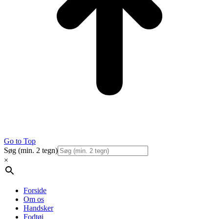
Go to Top
Søg (min. 2 tegn)
×
Forside
Om os
Handsker
Fodtøj