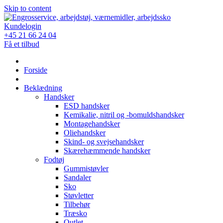
Skip to content
Kundelogin
+45 21 66 24 04
Få et tilbud
Forside
Beklædning
Handsker
ESD handsker
Kemikalie, nitril og -bomuldshandsker
Montagehandsker
Oliehandsker
Skind- og svejsehandsker
Skærehæmmende handsker
Fodtøj
Gummistøvler
Sandaler
Sko
Støvletter
Tilbehør
Træsko
Outlet