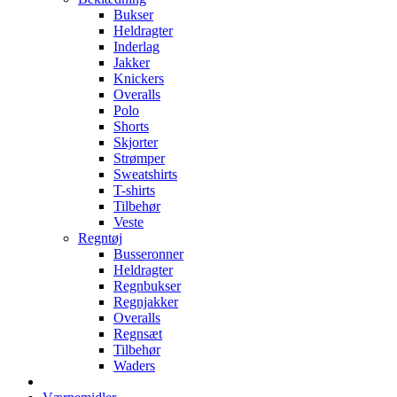
Bukser
Heldragter
Inderlag
Jakker
Knickers
Overalls
Polo
Shorts
Skjorter
Strømper
Sweatshirts
T-shirts
Tilbehør
Veste
Regntøj
Busseronner
Heldragter
Regnbukser
Regnjakker
Overalls
Regnsæt
Tilbehør
Waders