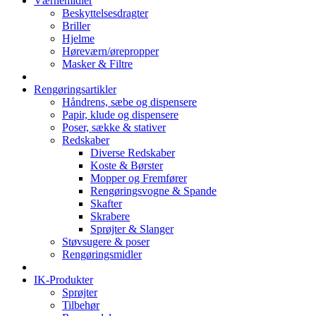
Værnemidler
Beskyttelsesdragter
Briller
Hjelme
Høreværn/ørepropper
Masker & Filtre
Rengøringsartikler
Håndrens, sæbe og dispensere
Papir, klude og dispensere
Poser, sække & stativer
Redskaber
Diverse Redskaber
Koste & Børster
Mopper og Fremfører
Rengøringsvogne & Spande
Skafter
Skrabere
Sprøjter & Slanger
Støvsugere & poser
Rengøringsmidler
IK-Produkter
Sprøjter
Tilbehør