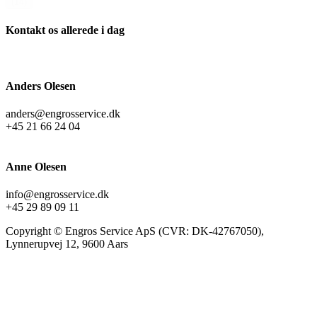
(14)
Kontakt os allerede i dag
Anders Olesen
anders@engrosservice.dk
+45 21 66 24 04
Anne Olesen
info@engrosservice.dk
+45 29 89 09 11
Copyright © Engros Service ApS (CVR: DK-42767050),
Lynnerupvej 12, 9600 Aars
t
T