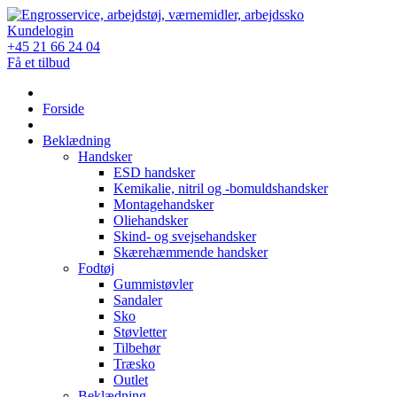
Skip
to
Kundelogin
content
+45 21 66 24 04
Få et tilbud
Forside
Beklædning
Handsker
ESD handsker
Kemikalie, nitril og -bomuldshandsker
Montagehandsker
Oliehandsker
Skind- og svejsehandsker
Skærehæmmende handsker
Fodtøj
Gummistøvler
Sandaler
Sko
Støvletter
Tilbehør
Træsko
Outlet
Beklædning