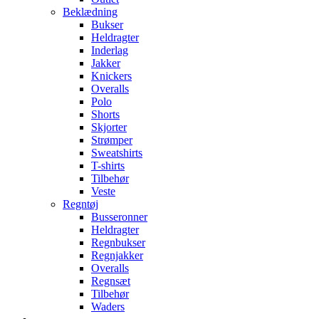
Beklædning
Bukser
Heldragter
Inderlag
Jakker
Knickers
Overalls
Polo
Shorts
Skjorter
Strømper
Sweatshirts
T-shirts
Tilbehør
Veste
Regntøj
Busseronner
Heldragter
Regnbukser
Regnjakker
Overalls
Regnsæt
Tilbehør
Waders