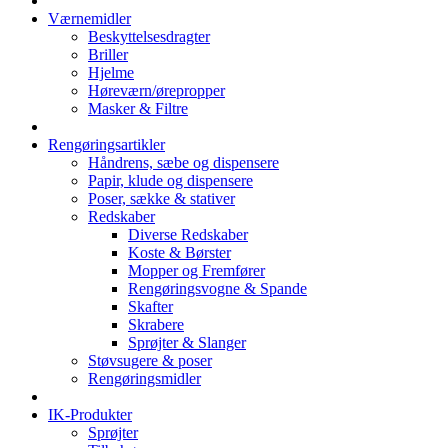
Værnemidler
Beskyttelsesdragter
Briller
Hjelme
Høreværn/ørepropper
Masker & Filtre
Rengøringsartikler
Håndrens, sæbe og dispensere
Papir, klude og dispensere
Poser, sække & stativer
Redskaber
Diverse Redskaber
Koste & Børster
Mopper og Fremfører
Rengøringsvogne & Spande
Skafter
Skrabere
Sprøjter & Slanger
Støvsugere & poser
Rengøringsmidler
IK-Produkter
Sprøjter