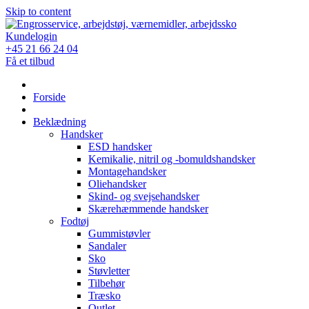
Skip to content
Kundelogin
+45 21 66 24 04
Få et tilbud
Forside
Beklædning
Handsker
ESD handsker
Kemikalie, nitril og -bomuldshandsker
Montagehandsker
Oliehandsker
Skind- og svejsehandsker
Skærehæmmende handsker
Fodtøj
Gummistøvler
Sandaler
Sko
Støvletter
Tilbehør
Træsko
Outlet