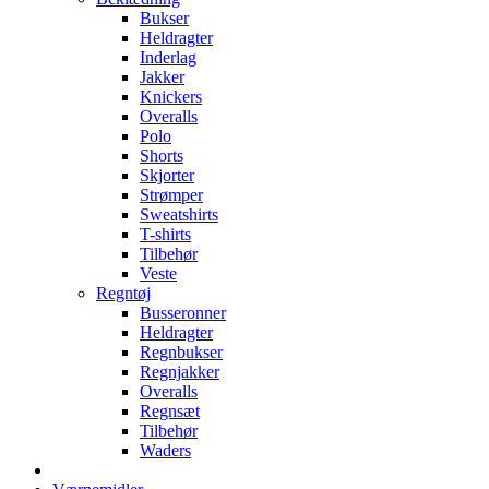
Bukser
Heldragter
Inderlag
Jakker
Knickers
Overalls
Polo
Shorts
Skjorter
Strømper
Sweatshirts
T-shirts
Tilbehør
Veste
Regntøj
Busseronner
Heldragter
Regnbukser
Regnjakker
Overalls
Regnsæt
Tilbehør
Waders