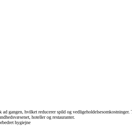
ark ad gangen, hvilket reducerer spild og vedligeholdelsesomkostninger.
 sundhedsvæsenet, hoteller og restauranter.
orbedret hygiejne