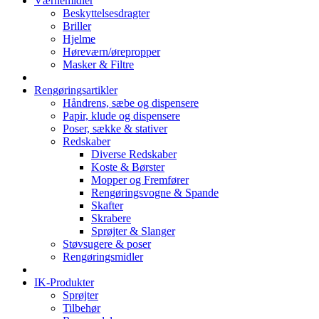
Værnemidler
Beskyttelsesdragter
Briller
Hjelme
Høreværn/ørepropper
Masker & Filtre
Rengøringsartikler
Håndrens, sæbe og dispensere
Papir, klude og dispensere
Poser, sække & stativer
Redskaber
Diverse Redskaber
Koste & Børster
Mopper og Fremfører
Rengøringsvogne & Spande
Skafter
Skrabere
Sprøjter & Slanger
Støvsugere & poser
Rengøringsmidler
IK-Produkter
Sprøjter
Tilbehør