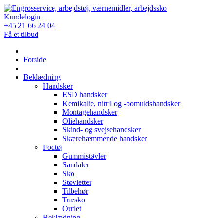
Skip
to
Kundelogin
content
+45 21 66 24 04
Få et tilbud
Forside
Beklædning
Handsker
ESD handsker
Kemikalie, nitril og -bomuldshandsker
Montagehandsker
Oliehandsker
Skind- og svejsehandsker
Skærehæmmende handsker
Fodtøj
Gummistøvler
Sandaler
Sko
Støvletter
Tilbehør
Træsko
Outlet
Beklædning