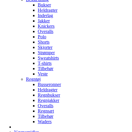
Bukser
Heldragter
Inderlag
Jakker
Knickers
Overalls
Polo
Shorts
Skjorter
Strømper
Sweatshirts
T-shirts
Tilbehør
Veste
Regntøj
Busseronner
Heldragter
Regnbukser
Regnjakker
Overalls
Regnsæt
Tilbehør
Waders