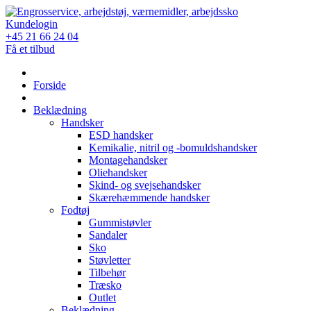
Skip
to
Kundelogin
content
+45 21 66 24 04
Få et tilbud
Forside
Beklædning
Handsker
ESD handsker
Kemikalie, nitril og -bomuldshandsker
Montagehandsker
Oliehandsker
Skind- og svejsehandsker
Skærehæmmende handsker
Fodtøj
Gummistøvler
Sandaler
Sko
Støvletter
Tilbehør
Træsko
Outlet
Beklædning