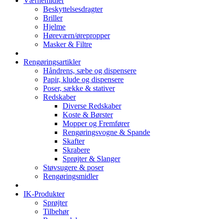
Værnemidler
Beskyttelsesdragter
Briller
Hjelme
Høreværn/ørepropper
Masker & Filtre
Rengøringsartikler
Håndrens, sæbe og dispensere
Papir, klude og dispensere
Poser, sække & stativer
Redskaber
Diverse Redskaber
Koste & Børster
Mopper og Fremfører
Rengøringsvogne & Spande
Skafter
Skrabere
Sprøjter & Slanger
Støvsugere & poser
Rengøringsmidler
IK-Produkter
Sprøjter
Tilbehør