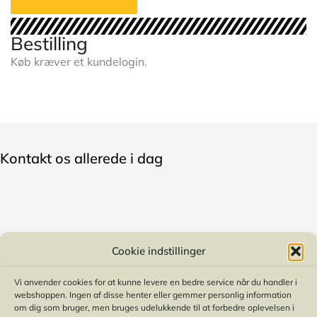
Bestilling
Køb kræver et kundelogin.
Kontakt os allerede i dag
Anders Olesen
Cookie indstillinger
anders@engrosservice.dk
Vi anvender cookies for at kunne levere en bedre service når du handler i
+45 21 66 24 04
webshoppen. Ingen af disse henter eller gemmer personlig information
om dig som bruger, men bruges udelukkende til at forbedre oplevelsen i