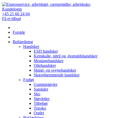
Skip
to
Kundelogin
content
+45 21 66 24 04
Få et tilbud
Forside
Beklædning
Handsker
ESD handsker
Kemikalie, nitril og -bomuldshandsker
Montagehandsker
Oliehandsker
Skind- og svejsehandsker
Skærehæmmende handsker
Fodtøj
Gummistøvler
Sandaler
Sko
Støvletter
Tilbehør
Træsko
Outlet
Beklædning