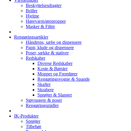
Værnemidler
Beskyttelsesdragter
Briller
Hjelme
Høreværn/ørepropper
Masker & Filtre
Rengøringsartikler
Håndrens, sæbe og dispensere
Papir, klude og dispensere
Poser, sække & stativer
Redskaber
Diverse Redskaber
Koste & Børster
Mopper og Fremfører
Rengøringsvogne & Spande
Skafter
Skrabere
Sprøjter & Slanger
Støvsugere & poser
Rengøringsmidler
IK-Produkter
Sprøjter
Tilbehør