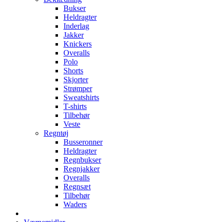
Bukser
Heldragter
Inderlag
Jakker
Knickers
Overalls
Polo
Shorts
Skjorter
Strømper
Sweatshirts
T-shirts
Tilbehør
Veste
Regntøj
Busseronner
Heldragter
Regnbukser
Regnjakker
Overalls
Regnsæt
Tilbehør
Waders