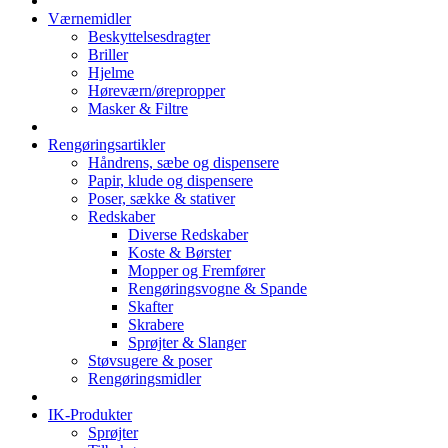
Værnemidler
Beskyttelsesdragter
Briller
Hjelme
Høreværn/ørepropper
Masker & Filtre
Rengøringsartikler
Håndrens, sæbe og dispensere
Papir, klude og dispensere
Poser, sække & stativer
Redskaber
Diverse Redskaber
Koste & Børster
Mopper og Fremfører
Rengøringsvogne & Spande
Skafter
Skrabere
Sprøjter & Slanger
Støvsugere & poser
Rengøringsmidler
IK-Produkter
Sprøjter