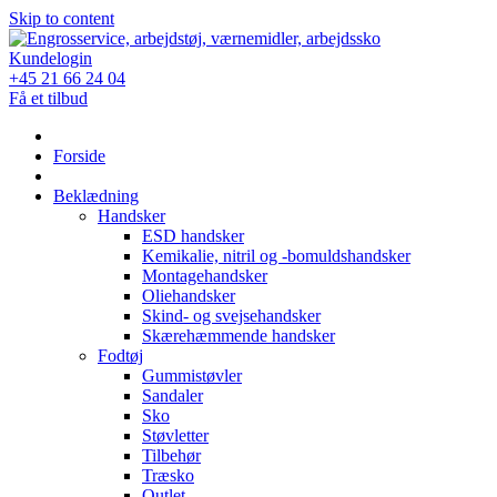
Skip to content
Kundelogin
+45 21 66 24 04
Få et tilbud
Forside
Beklædning
Handsker
ESD handsker
Kemikalie, nitril og -bomuldshandsker
Montagehandsker
Oliehandsker
Skind- og svejsehandsker
Skærehæmmende handsker
Fodtøj
Gummistøvler
Sandaler
Sko
Støvletter
Tilbehør
Træsko
Outlet