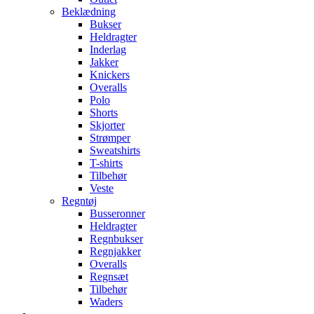
Beklædning
Bukser
Heldragter
Inderlag
Jakker
Knickers
Overalls
Polo
Shorts
Skjorter
Strømper
Sweatshirts
T-shirts
Tilbehør
Veste
Regntøj
Busseronner
Heldragter
Regnbukser
Regnjakker
Overalls
Regnsæt
Tilbehør
Waders