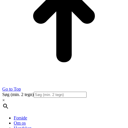
Go to Top
Søg (min. 2 tegn)
×
Forside
Om os