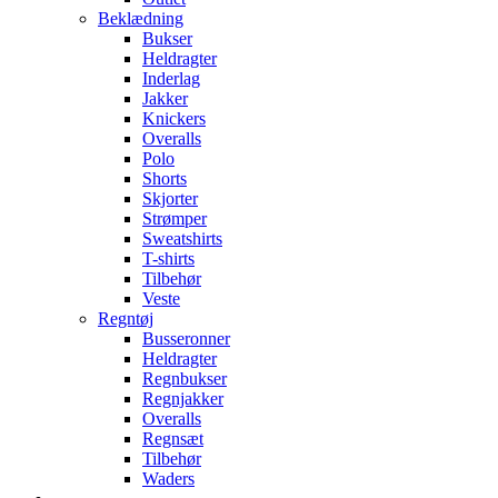
Beklædning
Bukser
Heldragter
Inderlag
Jakker
Knickers
Overalls
Polo
Shorts
Skjorter
Strømper
Sweatshirts
T-shirts
Tilbehør
Veste
Regntøj
Busseronner
Heldragter
Regnbukser
Regnjakker
Overalls
Regnsæt
Tilbehør
Waders