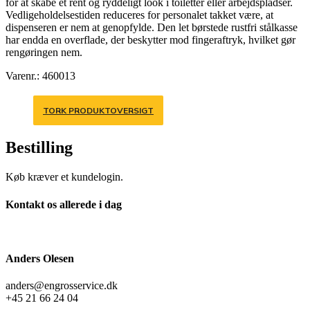
for at skabe et rent og ryddeligt look i toiletter eller arbejdspladser.
Vedligeholdelsestiden reduceres for personalet takket være, at
dispenseren er nem at genopfylde. Den let børstede rustfri stålkasse
har endda en overflade, der beskytter mod fingeraftryk, hvilket gør
rengøringen nem.
Varenr.: 460013
TORK PRODUKTOVERSIGT
Bestilling
Køb kræver et kundelogin.
Kontakt os allerede i dag
Anders Olesen
anders@engrosservice.dk
+45 21 66 24 04