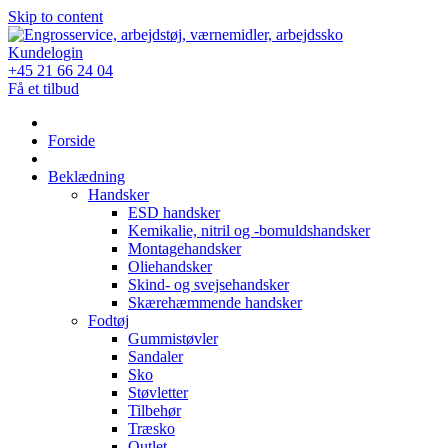
Skip to content
Kundelogin
+45 21 66 24 04
Få et tilbud
Forside
Beklædning
Handsker
ESD handsker
Kemikalie, nitril og -bomuldshandsker
Montagehandsker
Oliehandsker
Skind- og svejsehandsker
Skærehæmmende handsker
Fodtøj
Gummistøvler
Sandaler
Sko
Støvletter
Tilbehør
Træsko
Outlet