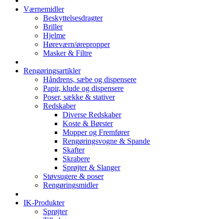
Værnemidler
Beskyttelsesdragter
Briller
Hjelme
Høreværn/ørepropper
Masker & Filtre
Rengøringsartikler
Håndrens, sæbe og dispensere
Papir, klude og dispensere
Poser, sække & stativer
Redskaber
Diverse Redskaber
Koste & Børster
Mopper og Fremfører
Rengøringsvogne & Spande
Skafter
Skrabere
Sprøjter & Slanger
Støvsugere & poser
Rengøringsmidler
IK-Produkter
Sprøjter