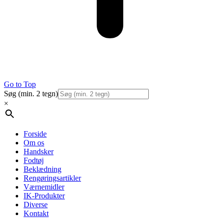
Go to Top
Søg (min. 2 tegn)
×
Forside
Om os
Handsker
Fodtøj
Beklædning
Rengøringsartikler
Værnemidler
IK-Produkter
Diverse
Kontakt