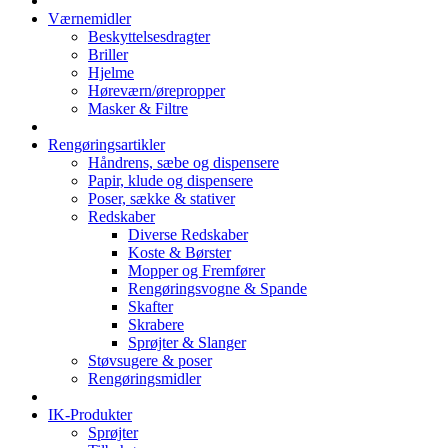
Værnemidler
Beskyttelsesdragter
Briller
Hjelme
Høreværn/ørepropper
Masker & Filtre
Rengøringsartikler
Håndrens, sæbe og dispensere
Papir, klude og dispensere
Poser, sække & stativer
Redskaber
Diverse Redskaber
Koste & Børster
Mopper og Fremfører
Rengøringsvogne & Spande
Skafter
Skrabere
Sprøjter & Slanger
Støvsugere & poser
Rengøringsmidler
IK-Produkter
Sprøjter