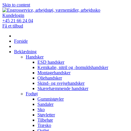
Skip to content
Kundelogin
+45 21 66 24 04
Få et tilbud
Forside
Beklædning
Handsker
ESD handsker
Kemikalie, nitril og -bomuldshandsker
Montagehandsker
Oliehandsker
Skind- og svejsehandsker
Skærehæmmende handsker
Fodtøj
Gummistøvler
Sandaler
Sko
Støvletter
Tilbehør
Træsko
Outlet