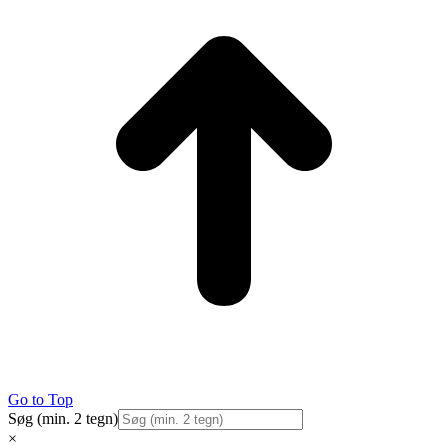
Go to Top
Søg (min. 2 tegn)
×