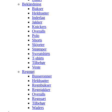
Beklædning
Bukser
Heldragter
Inderlag
Jakker
Knickers
Overalls
Polo
Shorts
Skjorter
Strømper
Sweatshirts
T-shirts
Tilbehør
Veste
Regntøj
Busseronner
Heldragter
Regnbukser
Regnjakker
Overalls
Regnsæt
Tilbehør
Waders