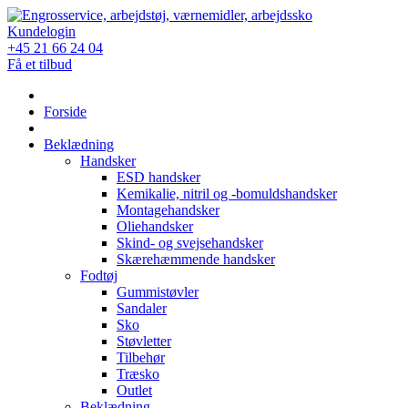
Skip
to
Kundelogin
content
+45 21 66 24 04
Få et tilbud
Forside
Beklædning
Handsker
ESD handsker
Kemikalie, nitril og -bomuldshandsker
Montagehandsker
Oliehandsker
Skind- og svejsehandsker
Skærehæmmende handsker
Fodtøj
Gummistøvler
Sandaler
Sko
Støvletter
Tilbehør
Træsko
Outlet
Beklædning