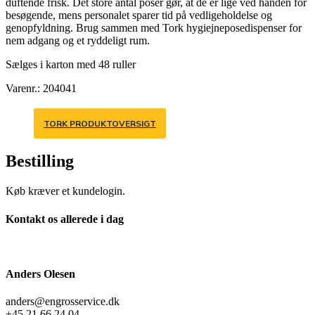
duftende frisk. Det store antal poser gør, at de er lige ved hånden for
besøgende, mens personalet sparer tid på vedligeholdelse og
genopfyldning. Brug sammen med Tork hygiejneposedispenser for
nem adgang og et ryddeligt rum.
Sælges i karton med 48 ruller
Varenr.: 204041
TORK PRODUKTOVERSIGT
Bestilling
Køb kræver et kundelogin.
Kontakt os allerede i dag
Anders Olesen
anders@engrosservice.dk
+45 21 66 24 04