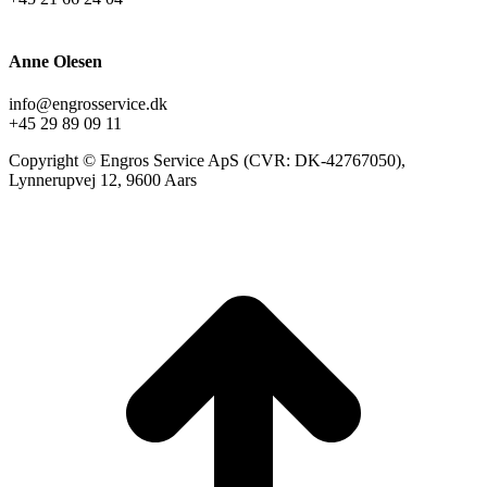
Anne Olesen
info@engrosservice.dk
+45 29 89 09 11
Copyright © Engros Service ApS (CVR: DK-42767050),
Lynnerupvej 12, 9600 Aars
t
T