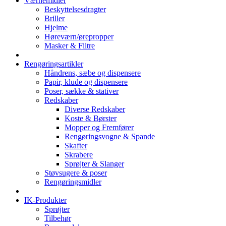
Værnemidler
Beskyttelsesdragter
Briller
Hjelme
Høreværn/ørepropper
Masker & Filtre
Rengøringsartikler
Håndrens, sæbe og dispensere
Papir, klude og dispensere
Poser, sække & stativer
Redskaber
Diverse Redskaber
Koste & Børster
Mopper og Fremfører
Rengøringsvogne & Spande
Skafter
Skrabere
Sprøjter & Slanger
Støvsugere & poser
Rengøringsmidler
IK-Produkter
Sprøjter
Tilbehør