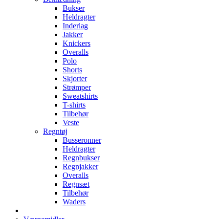
Bukser
Heldragter
Inderlag
Jakker
Knickers
Overalls
Polo
Shorts
Skjorter
Strømper
Sweatshirts
T-shirts
Tilbehør
Veste
Regntøj
Busseronner
Heldragter
Regnbukser
Regnjakker
Overalls
Regnsæt
Tilbehør
Waders