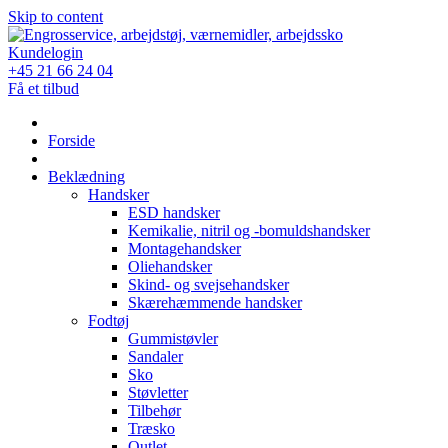
Skip to content
Kundelogin
+45 21 66 24 04
Få et tilbud
Forside
Beklædning
Handsker
ESD handsker
Kemikalie, nitril og -bomuldshandsker
Montagehandsker
Oliehandsker
Skind- og svejsehandsker
Skærehæmmende handsker
Fodtøj
Gummistøvler
Sandaler
Sko
Støvletter
Tilbehør
Træsko
Outlet