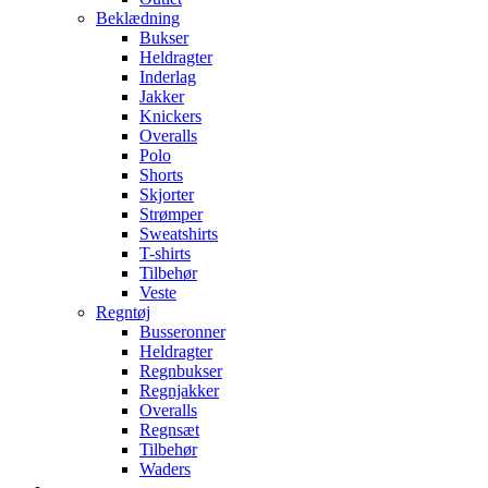
Beklædning
Bukser
Heldragter
Inderlag
Jakker
Knickers
Overalls
Polo
Shorts
Skjorter
Strømper
Sweatshirts
T-shirts
Tilbehør
Veste
Regntøj
Busseronner
Heldragter
Regnbukser
Regnjakker
Overalls
Regnsæt
Tilbehør
Waders