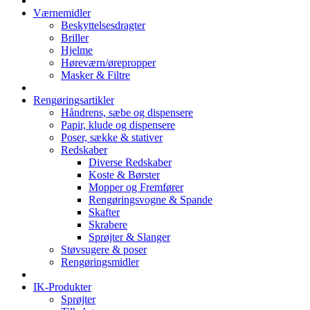
Værnemidler
Beskyttelsesdragter
Briller
Hjelme
Høreværn/ørepropper
Masker & Filtre
Rengøringsartikler
Håndrens, sæbe og dispensere
Papir, klude og dispensere
Poser, sække & stativer
Redskaber
Diverse Redskaber
Koste & Børster
Mopper og Fremfører
Rengøringsvogne & Spande
Skafter
Skrabere
Sprøjter & Slanger
Støvsugere & poser
Rengøringsmidler
IK-Produkter
Sprøjter