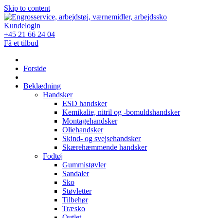
Skip to content
Kundelogin
+45 21 66 24 04
Få et tilbud
Forside
Beklædning
Handsker
ESD handsker
Kemikalie, nitril og -bomuldshandsker
Montagehandsker
Oliehandsker
Skind- og svejsehandsker
Skærehæmmende handsker
Fodtøj
Gummistøvler
Sandaler
Sko
Støvletter
Tilbehør
Træsko
Outlet