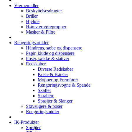
Værnemidler
Beskyttelsesdragter
Briller
Hjelme
Høreværn/ørepropper
Masker & Filtre
Rengøringsartikler
Håndrens, sæbe og dispensere
Papir, klude og dispensere
Poser, sække & stativer
Redskaber
Diverse Redskaber
Koste & Børster
Mopper og Fremfører
Rengøringsvogne & Spande
Skafter
Skrabere
Sprøjter & Slanger
Støvsugere & poser
Rengøringsmidler
IK-Produkter
Sprøjter