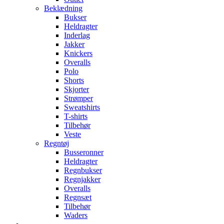
Beklædning
Bukser
Heldragter
Inderlag
Jakker
Knickers
Overalls
Polo
Shorts
Skjorter
Strømper
Sweatshirts
T-shirts
Tilbehør
Veste
Regntøj
Busseronner
Heldragter
Regnbukser
Regnjakker
Overalls
Regnsæt
Tilbehør
Waders